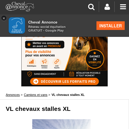
×
Cheval Annonce
INSTALLER
Réseau social équitation
GRATUIT - Google Play
Annonces
>
Camions et vans
>
VL chevaux stalles XL
VL chevaux stalles XL