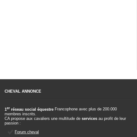
CHEVAL ANNONCE
er
1
réseau social équestre
Francophone avec plus de 200.000
membres inscrits.
CA propose aux cavaliers une multitude de
services
au profit de leur
passion :
Forum cheval