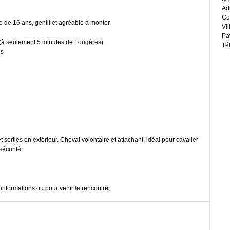
Ad
Co
 de 16 ans, gentil et agréable à monter.
Vil
Pa
(à seulement 5 minutes de Fougères)
Té
es
 et sorties en extérieur. Cheval volontaire et attachant, idéal pour cavalier
sécurité.
informations ou pour venir le rencontrer