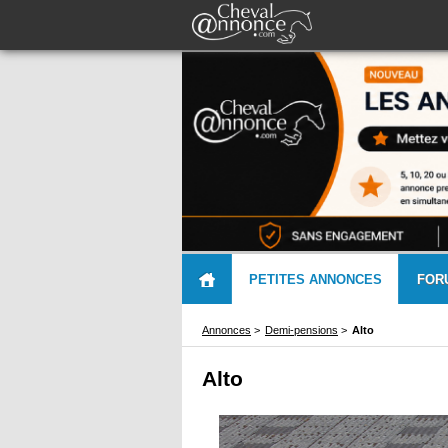
PETITES ANNONCES
FOR
Annonces
>
Demi-pensions
>
Alto
Alto