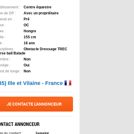
ablissement :
Centre équestre
pe de DP :
Avec un propriétaire
eval en :
Pré
ce :
OC
xe :
Hongre
lle :
155 cm
e :
16 ans
ciplines :
Obstacle Dressage TREC
rse ball Balade
rière :
Non
nège :
Oui
nd de longe :
Non
35) Ille et Vilaine - France
JE CONTACTE L'ANNONCEUR
ONTACT ANNONCEUR
m du contact :
Jamelot