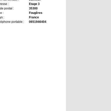
resse :
Etage 3
de postal :
35300
le :
Fougères
ys :
France
léphone portable :
0651946404