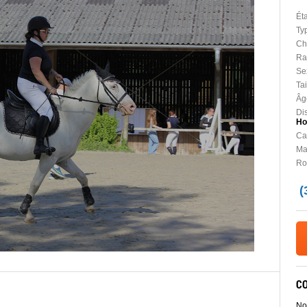
Ét
Ty
Ch
Ra
Se
Tai
Âg
Dis
Ho
Car
Ma
Ro
(
C
No