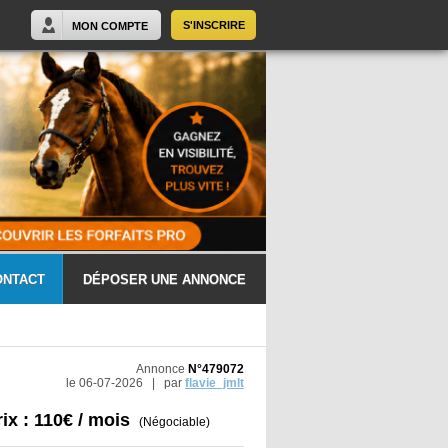
S'INSCRIRE
MON COMPTE
ONTACT
DÉPOSER UNE ANNONCE
Annonce
N°479072
le 06-07-2026 | par
flavie_jmlt
rix : 110€ / mois
(Négociable)