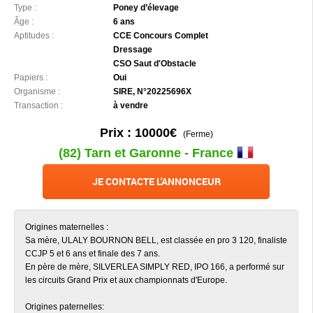
Type :
Poney d’élevage
Âge :
6 ans
Aptitudes :
CCE Concours Complet
Dressage
CSO Saut d'Obstacle
Papiers :
Oui
Organisme :
SIRE, N°20225696X
Transaction :
à vendre
Prix : 10000€
(Ferme)
(82) Tarn et Garonne - France
JE CONTACTE L'ANNONCEUR
Origines maternelles :
Sa mère, ULALY BOURNON BELL, est classée en pro 3 120, finaliste
CCJP 5 et 6 ans et finale des 7 ans.
En père de mère, SILVERLEA SIMPLY RED, IPO 166, a performé sur
les circuits Grand Prix et aux championnats d'Europe.
Origines paternelles: