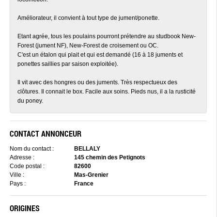
Améliorateur, il convient à tout type de jument/ponette.
Etant agrée, tous les poulains pourront prétendre au studbook New-
Forest (jument NF), New-Forest de croisement ou OC.
C'est un étalon qui plait et qui est demandé (16 à 18 juments et
ponettes saillies par saison exploitée).
Il vit avec des hongres ou des juments. Très respectueux des
clôtures. Il connait le box. Facile aux soins. Pieds nus, il a la rusticité
du poney.
CONTACT ANNONCEUR
Nom du contact :
BELLALY
Adresse :
145 chemin des Petignots
Code postal :
82600
Ville :
Mas-Grenier
Pays :
France
ORIGINES