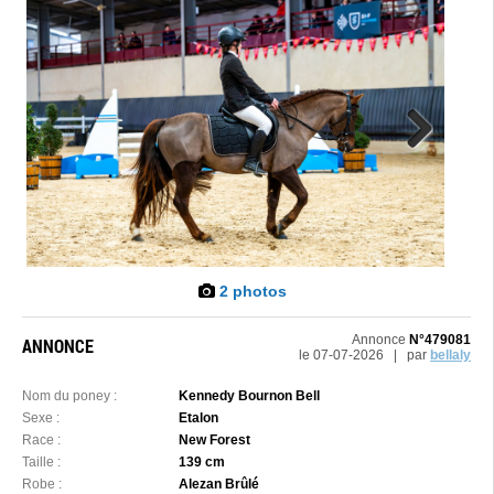
Next
2 photos
Annonce
N°479081
ANNONCE
le 07-07-2026 | par
bellaly
Nom du poney :
Kennedy Bournon Bell
Sexe :
Etalon
Race :
New Forest
Taille :
139 cm
Robe :
Alezan Brûlé