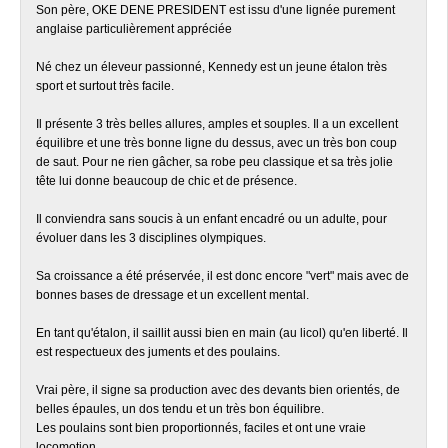
Son père, OKE DENE PRESIDENT est issu d'une lignée purement
anglaise particulièrement appréciée
Né chez un éleveur passionné, Kennedy est un jeune étalon très
sport et surtout très facile.
Il présente 3 très belles allures, amples et souples. Il a un excellent
équilibre et une très bonne ligne du dessus, avec un très bon coup
de saut. Pour ne rien gâcher, sa robe peu classique et sa très jolie
tête lui donne beaucoup de chic et de présence.
Il conviendra sans soucis à un enfant encadré ou un adulte, pour
évoluer dans les 3 disciplines olympiques.
Sa croissance a été préservée, il est donc encore "vert" mais avec de
bonnes bases de dressage et un excellent mental.
En tant qu'étalon, il saillit aussi bien en main (au licol) qu'en liberté. Il
est respectueux des juments et des poulains.
Vrai père, il signe sa production avec des devants bien orientés, de
belles épaules, un dos tendu et un très bon équilibre.
Les poulains sont bien proportionnés, faciles et ont une vraie
locomotion.