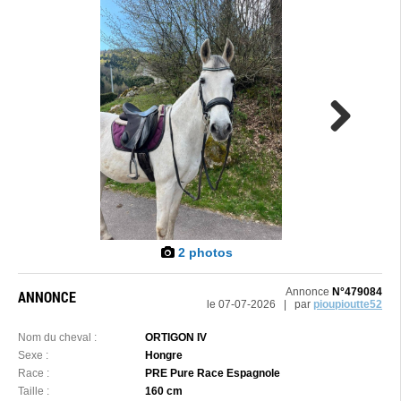
Next
2 photos
Annonce
N°479084
ANNONCE
le 07-07-2026 | par
pioupioutte52
Nom du cheval :
ORTIGON IV
Sexe :
Hongre
Race :
PRE Pure Race Espagnole
Taille :
160 cm