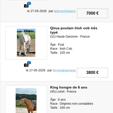
5
le 27-05-2026
par
lafermefantazy
7000 €
Qirua poulain Irish cob trés
typé
(31) Haute Garonne - France
Âge : Foal
Race : Irish Cob
Taille : 105 cm
7
le 27-05-2026
par
fermedeparisou
3800 €
King hongre de 6 ans
(45) Loiret - France
Âge : 6 ans
Race : Origines non constatées
Taille : 160 cm