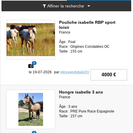
Affiner la recherche
Pouliche isabelle RBP sport
loisir
France
Âge : Foal
Race : Origines Constatées OC
Taille : 155 cm
5
le 19-07-2026
par
elevagedubaki31
4000 €
Hongre isabelle 3 ans
France
Âge : 3 ans
Race : PRE Pure Race Espagnole
Taille : 157 cm
3