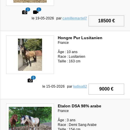
2
1
le 19-05-2026
par
camillemartel7
18500 €
Hongre Pur Lusitanien
France
Âge : 10 ans
Race : Lusitanien
Taille : 163 cm
3
le 15-05-2026
par
ludisa82
9000 €
Etalon DSA 98% arabe
France
Âge : 3 ans
Race : Demi Sang Arabe
Taille : 154 cm