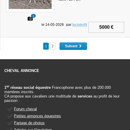
1
le 14-05-2026
par
luciole49
5000 €
1
2
Suivant
CHEVAL ANNONCE
er
1
réseau social équestre
Francophone avec plus de 200.000
membres inscrits.
CA propose aux cavaliers une multitude de
services
au profit de leur
passion :
Forum cheval
Petites annonces équestres
Partage de photos
Articles sur l'équitation