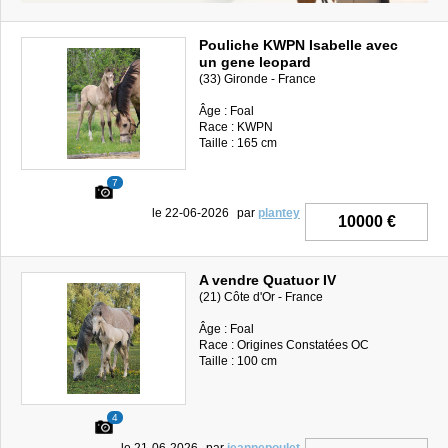
Pouliche KWPN Isabelle avec
un gene leopard
(33) Gironde - France
Âge : Foal
Race : KWPN
Taille : 165 cm
7
le 22-06-2026
par
plantey
10000 €
A vendre Quatuor IV
(21) Côte d'Or - France
Âge : Foal
Race : Origines Constatées OC
Taille : 100 cm
4
le 21-06-2026
par
jeannepoulet