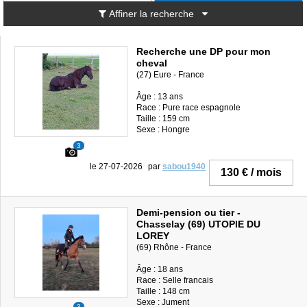
Affiner la recherche
Recherche une DP pour mon
cheval
(27) Eure - France
Âge : 13 ans
Race : Pure race espagnole
Taille : 159 cm
Sexe : Hongre
3
le 27-07-2026
par
sabou1940
130 € / mois
Demi-pension ou tier -
Chasselay (69) UTOPIE DU
LOREY
(69) Rhône - France
Âge : 18 ans
Race : Selle francais
Taille : 148 cm
Sexe : Jument
3