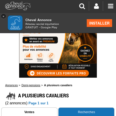
×
Cheval Annonce
INSTALLER
Réseau social équitation
GRATUIT - Google Play
Annonces
>
Demi-pensions
>
A plusieurs cavaliers
A PLUSIEURS CAVALIERS
(2 annonces)
Page 1 sur 1
Ventes
Recherches