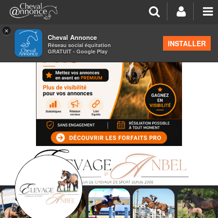
×
Cheval Annonce
INSTALLER
Réseau social équitation
GRATUIT - Google Play