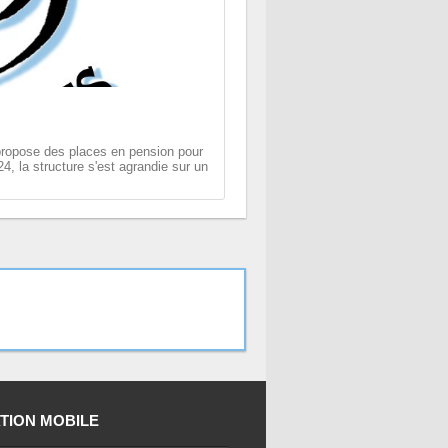
ropose des places en pension pour
, la structure s'est agrandie sur un
TION MOBILE