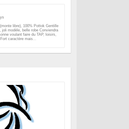
eys
(monte libre), 100% Pottok Gentille
, joli modèle, belle robe Conviendra
onne voulant faire du TAP, loisirs,
Fort caractère mais...