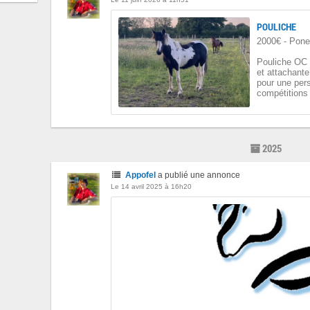
POULICHE
2000€ - Pon
Pouliche OC 
et attachante
pour une pers
compétitions 
2025
Appofel
a publié une annonce
Le 14 avril 2025 à 16h20