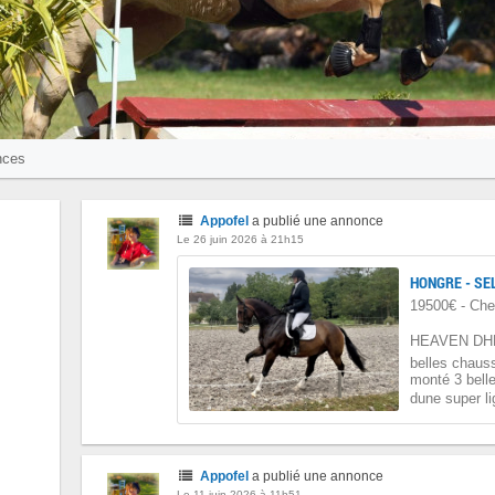
nces
Appofel
a publié une annonce
Le 26 juin 2026 à 21h15
HONGRE - SE
19500€ - Che
HEAVEN DHE
belles chaus
monté 3 belles
dune super l
Appofel
a publié une annonce
Le 11 juin 2026 à 11h51