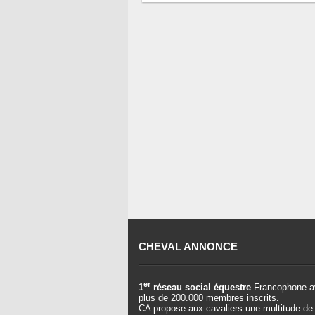
CHEVAL ANNONCE
er
1
réseau social équestre
Francophone a
plus de 200.000 membres inscrits.
CA propose aux cavaliers une multitude de