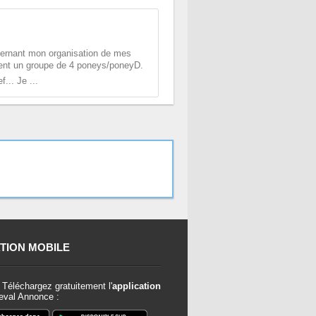
cernant mon organisation de mes
ment un groupe de 4 poneys/poneyD.
... Je ...
TION MOBILE
Téléchargez gratuitement l'
application
val Annonce :