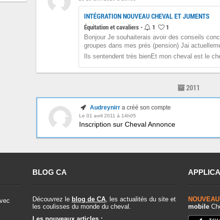
INTÉGRATION NOUVEAU CHEVAL ET JUMENTS
Équitation et cavaliers -
1
1
Bonjour Je souhaiterais avoir des conseils con
groupes dans mes prés (pension) Jai actuelle
Ils sentendent très bienEt mon cheval est le chef
2011
Audreynirr
a créé son compte
Le 01 avril 2011 à 14h05
Inscription sur Cheval Annonce
BLOG CA
APPLICA
Découvrez le
blog de CA
, les actualités du site et
NOUVEAU
vec
les coulisses du monde du cheval.
mobile
Che
Les nouveaux articles :