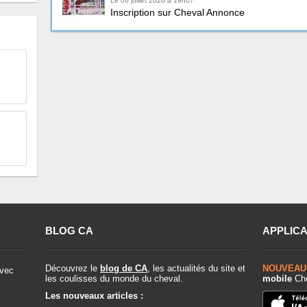
Le 06 juillet 2026 à 19h07
Inscription sur Cheval Annonce
BLOG CA
APPLICA
Découvrez le
blog de CA
, les actualités du site et
NOUVEAU
vec
les coulisses du monde du cheval.
mobile
Che
Les nouveaux articles :