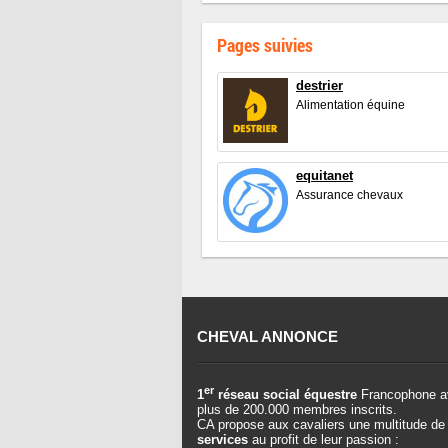
Pages suivies
destrier
Alimentation équine
equitanet
Assurance chevaux
CHEVAL ANNONCE
er
1
réseau social équestre
Francophone a
plus de 200.000 membres inscrits.
CA propose aux cavaliers une multitude de
services
au profit de leur passion :