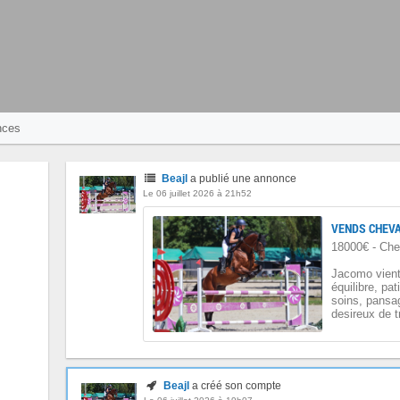
nces
Beajl
a publié une annonce
Le 06 juillet 2026 à 21h52
VENDS CHEVA
18000€ - Che
Jacomo vient
équilibre, pat
soins, pansa
desireux de tr
Beajl
a créé son compte