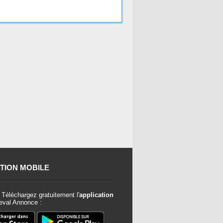
TION MOBILE
Téléchargez gratuitement l'
application
val Annonce :