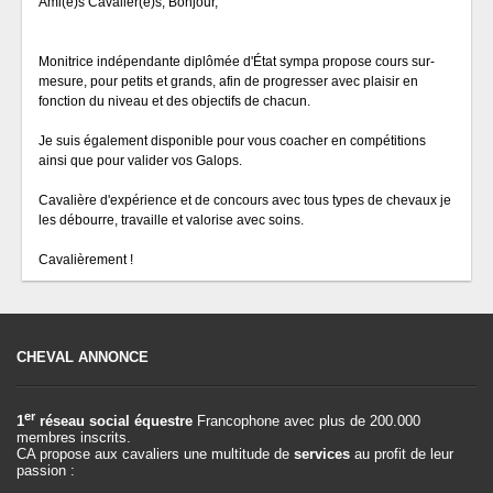
Ami(e)s Cavalier(e)s, Bonjour,
Monitrice indépendante diplômée d'État sympa propose cours sur-
mesure, pour petits et grands, afin de progresser avec plaisir en
fonction du niveau et des objectifs de chacun.
Je suis également disponible pour vous coacher en compétitions
ainsi que pour valider vos Galops.
Cavalière d'expérience et de concours avec tous types de chevaux je
les débourre, travaille et valorise avec soins.
Cavalièrement !
CHEVAL ANNONCE
er
1
réseau social équestre
Francophone avec plus de 200.000
membres inscrits.
CA propose aux cavaliers une multitude de
services
au profit de leur
passion :