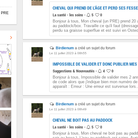
CHEVAL QUI PREND DE L'ÂGE ET PERD SES FESSE
X PRE
La santé - les soins -
5
0
Bonjour à tous, Mon cheval (un PRE) prend 20 an
au paddock/box. Travaille ce qu'il faut (dressag
perdu sa graisse superflue et est suivi en Osteo,
Birdienum
a créé un sujet du forum
Le 11 juillet 2023 à 08h55
IMPOSSIBLE DE VALIDER ET DONC PUBLIER ME
Suggestions & Nouveautés -
4
0
Bonjour à tous, Impossible de valider mes 2 an
de code alors que j'indique bien mon numéro de t
apparaît : Erreur : Une erreur est survenue lors..
Birdienum
a créé un sujet du forum
Le 11 juillet 2023 à 08h49
CHEVAL NE BOIT PAS AU PADDOCK
La santé - les soins -
5
0
Bonjour à tous, Mon cheval ne boit pas au paddoc
soir au boxe ). L'eau au paddock est saine. Au