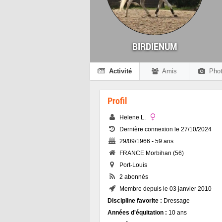
BIRDIENUM
Activité
Amis
Phot
Profil
Helene L.
Dernière connexion le 27/10/2024
29/09/1966 - 59 ans
FRANCE Morbihan (56)
Port-Louis
2 abonnés
Membre depuis le 03 janvier 2010
Discipline favorite :
Dressage
Années d'équitation :
10 ans