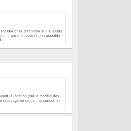
t une crise d'arthrose sur le boulet
rescrits par mon véto et une possible
...
serait la location (sur le modèle des
(de dressage en ce qui me concerne)