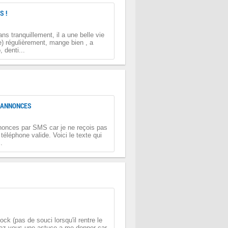
S !
s tranquillement, il a une belle vie
e) régulièrement, mange bien , a
 denti...
S ANNONCES
nonces par SMS car je ne reçois pas
éléphone valide. Voici le texte qui
.
k (pas de souci lorsqu'il rentre le
riez vous une astuce a me donner car