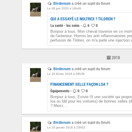
Birdienum
a créé un sujet du forum
Le 08 juin 2020 à 16h49
QUI A ESSAYÉ LE NOLTREX ? TILDREN ?
La santé - les soins -
6
0
Bonjour à tous, Mon cheval traverse en ce momen
de l'anterieur. Hormis les anti inflammatoires p
perfusion de Tildren, on m'a parlé une injection d
2018
Birdienum
a créé un sujet du forum
Le 18 février 2018 à 09h39
FINANCEMENT SELLE FAÇON LOA ?
Équipements -
0
0
Bonjour à tous, Existe t'il une société qui propo
loa ou ldd pour les voitures) de bonnes selles 
? Merci,...
Birdienum
a créé un sujet du forum
Le 16 janvier 2018 à 23h52