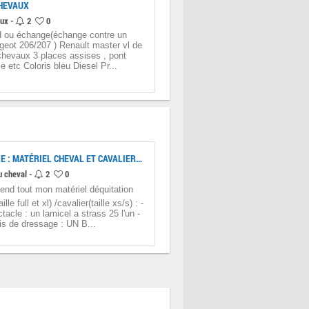
HEVAUX
ux -
2
0
d ou échange(échange contre un
geot 206/207 ) Renault master vl de
chevaux 3 places assises , pont
rie etc Coloris bleu Diesel Pr...
VIDE SELLERIE : MATÉRIEL CHEVAL ET CAVALIER ETC
u cheval -
2
0
vend tout mon matériel déquitation
lle full et xl) /cavalier(taille xs/s) : -
tacle : un lamicel a strass 25 l'un -
is de dressage : UN B...