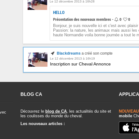
Le 12 décembre 2013 à 16h28
HELLO
Présentation des nouveaux membres -
0
0
Bonjour, je suis nouvelle ici et c'est avec plaisi
Passion: la nature, les animaux mais aussi les 
haute Normandie voila bonne journée a tout le 
Blackdreams
a créé son compte
Le 12 décembre 2013 à 16h19
Inscription sur Cheval Annonce
BLOG CA
APPLICA
Découvrez le
blog de CA
, les actualités du site et
NOUVEAU
vec
les coulisses du monde du cheval.
mobile
Che
Les nouveaux articles :