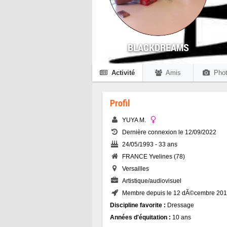
BLACKDREAMS
Activité
Amis
Phot
Profil
YUYA M.
Dernière connexion le 12/09/2022
24/05/1993 - 33 ans
FRANCE Yvelines (78)
Versailles
Artistique/audiovisuel
Membre depuis le 12 dÃ©cembre 20
Discipline favorite :
Dressage
Années d'équitation :
10 ans