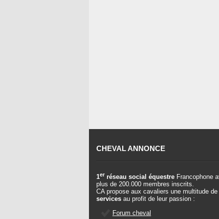
CHEVAL ANNONCE
er
1
réseau social équestre
Francophone a
plus de 200.000 membres inscrits.
CA propose aux cavaliers une multitude de
services
au profit de leur passion :
Forum cheval