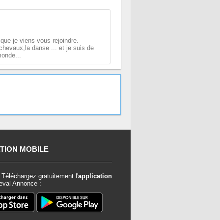
r que je viens vous rejoindre.
chevaux,la danse ... et je suis de
monde...
TION MOBILE
Téléchargez gratuitement l'
application
val Annonce :