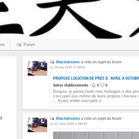
os
Forum
Blackdreams
a créé un sujet du forum
Le 28 mai 2020 à 18h02
PROPOSE LOCATION DE PRÉS D ' AVRIL A OCTOB
Autres établissements -
4
0
Bonjour, je pense louer mes herbages a des pro
s'occuper eux même de leurs propres chevaux 
... Ayant arrêté mon petit é...
13
Blackdreams
a créé un sujet du forum
Le 02 mars 2020 à 09h35