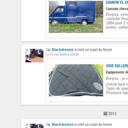
CAMION VL C
Camions cheva
Bonjour, ven
cabriolet Peu
1994 pour 2 
arrière ,selle
Blackdreams
a créé un sujet du forum
Le 04 mai 2019 à 12h35
Équipements d
Bonjour , je 
cheval (que tai
Tapis de spec
Plusieurs tap
2013
Blackdreams
a créé un sujet du forum