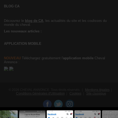
BLOG CA
Découvrez le
blog de CA
, les actualités du site et les coulisses du
monde du cheval.
Les nouveaux articles :
APPLICATION MOBILE
NOUVEAU
Téléchargez gratuitement l'
application mobile
Cheval
Annonce :
© 2026 CHEVAL ANNONCE. Tous droits réservés. |
Mentions légales
|
Conditions Générales d'Utilisation
|
Cookies
|
Site classique