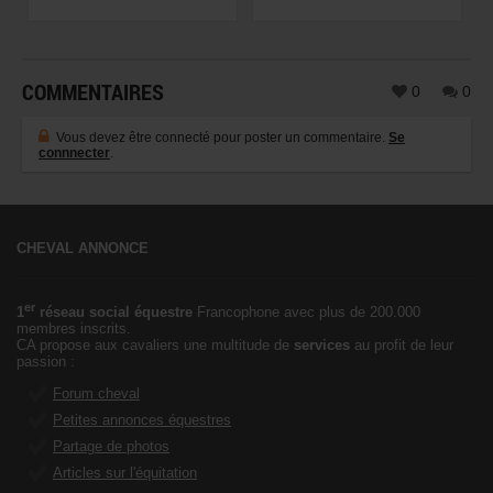
COMMENTAIRES
0
0
Vous devez être connecté pour poster un commentaire.
Se
connnecter
.
CHEVAL ANNONCE
er
1
réseau social équestre
Francophone avec plus de 200.000
membres inscrits.
CA propose aux cavaliers une multitude de
services
au profit de leur
passion :
Forum cheval
Petites annonces équestres
Partage de photos
Articles sur l'équitation