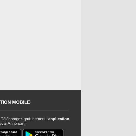
TION MOBILE
Téléchargez gratuitement l'
application
val Annonce :