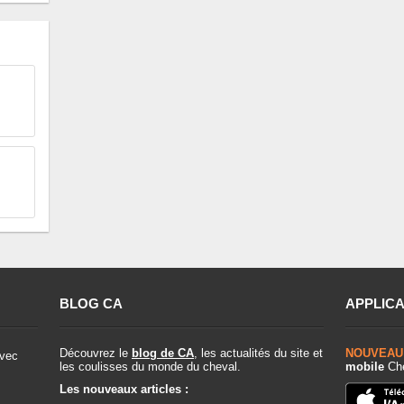
BLOG CA
APPLICA
Découvrez le
blog de CA
, les actualités du site et
NOUVEAU
vec
les coulisses du monde du cheval.
mobile
Che
Les nouveaux articles :