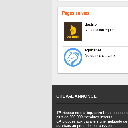
Pages suivies
destrier
Alimentation équine
equitanet
Assurance chevaux
CHEVAL ANNONCE
er
1
réseau social équestre
Francophone a
plus de 200.000 membres inscrits.
CA propose aux cavaliers une multitude de
services
au profit de leur passion :