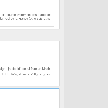
seils pour le traitement des sarcoïdes
du nord de la France (et je suis dans
gre, jai décidé de lui faire un Mash
on de blé 1/2kg davoine 200g de graine