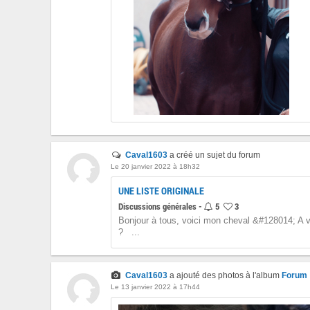
Caval1603
a créé un sujet du forum
Le 20 janvier 2022 à 18h32
UNE LISTE ORIGINALE
Discussions générales -
5
3
Bonjour à tous, voici mon cheval &#128014; A vo
?   ...
Caval1603
a ajouté des photos à l'album
Forum
Le 13 janvier 2022 à 17h44