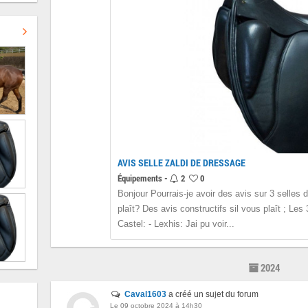
AVIS SELLE ZALDI DE DRESSAGE
Équipements -
2
0
Bonjour Pourrais-je avoir des avis sur 3 selles 
plaît? Des avis constructifs sil vous plaît ; Les
Castel: - Lexhis: Jai pu voir...
2024
Caval1603
a créé un sujet du forum
Le 09 octobre 2024 à 14h30