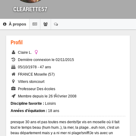
CLEARETTE57
À propos
Profil
Claire L.
Dernière connexion le 02/11/2015
05/10/1978 - 47 ans
FRANCE Moselle (57)
Villers stoncourt
Professeur Des écoles
Membre depuis le 26 fÃ©vrier 2008
Discipline favorite :
Loisirs
Années d'équitation :
18 ans
presque 30 ans et pas toutes mes dents!!je vis en moselle où il fait
tout le temps beau (hum hum..), la mer, la plage...euh non, c'est un
beau département mais y a ni mer ni plage!sniff!Je vis avec un