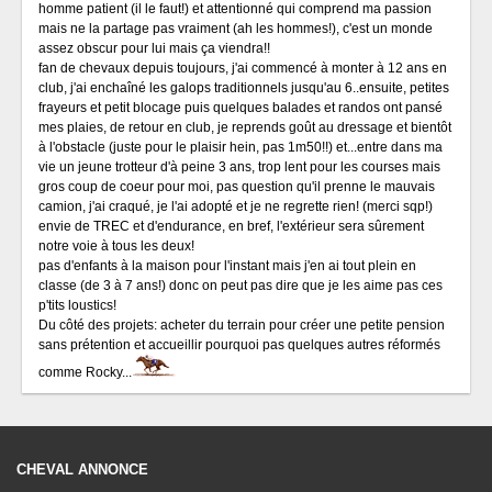
homme patient (il le faut!) et attentionné qui comprend ma passion
mais ne la partage pas vraiment (ah les hommes!), c'est un monde
assez obscur pour lui mais ça viendra!!
fan de chevaux depuis toujours, j'ai commencé à monter à 12 ans en
club, j'ai enchaîné les galops traditionnels jusqu'au 6..ensuite, petites
frayeurs et petit blocage puis quelques balades et randos ont pansé
mes plaies, de retour en club, je reprends goût au dressage et bientôt
à l'obstacle (juste pour le plaisir hein, pas 1m50!!) et...entre dans ma
vie un jeune trotteur d'à peine 3 ans, trop lent pour les courses mais
gros coup de coeur pour moi, pas question qu'il prenne le mauvais
camion, j'ai craqué, je l'ai adopté et je ne regrette rien! (merci sqp!)
envie de TREC et d'endurance, en bref, l'extérieur sera sûrement
notre voie à tous les deux!
pas d'enfants à la maison pour l'instant mais j'en ai tout plein en
classe (de 3 à 7 ans!) donc on peut pas dire que je les aime pas ces
p'tits loustics!
Du côté des projets: acheter du terrain pour créer une petite pension
sans prétention et accueillir pourquoi pas quelques autres réformés
comme Rocky...
CHEVAL ANNONCE