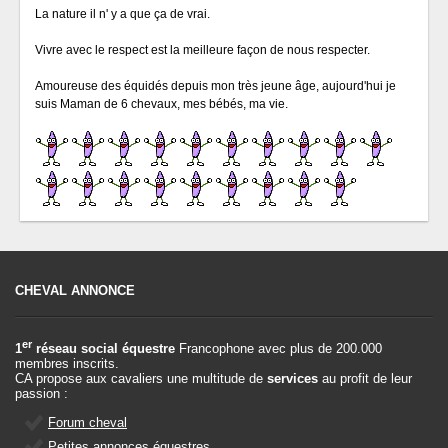
La nature il n' y a que ça de vrai.
Vivre avec le respect est la meilleure façon de nous respecter.
Amoureuse des équidés depuis mon très jeune âge, aujourd'hui je
suis Maman de 6 chevaux, mes bébés, ma vie.
CHEVAL ANNONCE
er
1
réseau social équestre
Francophone avec plus de 200.000
membres inscrits.
CA propose aux cavaliers une multitude de
services
au profit de leur
passion :
Forum cheval
Petites annonces équestres