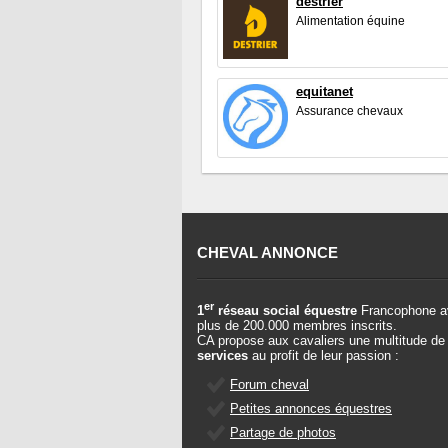
destrier
Alimentation équine
equitanet
Assurance chevaux
CHEVAL ANNONCE
er
1
réseau social équestre
Francophone a
plus de 200.000 membres inscrits.
CA propose aux cavaliers une multitude de
services
au profit de leur passion :
Forum cheval
Petites annonces équestres
Partage de photos