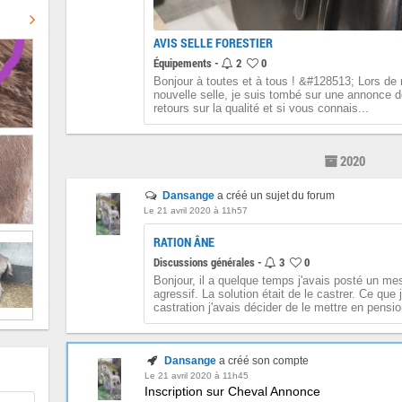
AVIS SELLE FORESTIER
Équipements -
2
0
Bonjour à toutes et à tous ! &#128513; Lors de
nouvelle selle, je suis tombé sur une annonce de
retours sur la qualité et si vous connais...
2020
Dansange
a créé un sujet du forum
Le 21 avril 2020 à 11h57
RATION ÂNE
Discussions générales -
3
0
Bonjour, il a quelque temps j'avais posté un me
agressif. La solution était de le castrer. Ce que j
castration j'avais décider de le mettre en pensi
Dansange
a créé son compte
Le 21 avril 2020 à 11h45
Inscription sur Cheval Annonce