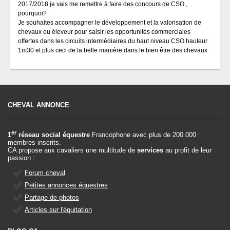
2017/2018 je vais me remettre à faire des concours de CSO ,
pourquoi?
Je souhaites accompagner le développement et la valorisation de
chevaux ou éleveur pour saisir les opportunités commerciales
offertes dans les circuits intermédiaires du haut niveau CSO hauteur
1m30 et plus ceci de la belle manière dans le bien être des chevaux
CHEVAL ANNONCE
er
1
réseau social équestre
Francophone avec plus de 200.000
membres inscrits.
CA propose aux cavaliers une multitude de
services
au profit de leur
passion :
Forum cheval
Petites annonces équestres
Partage de photos
Articles sur l'équitation