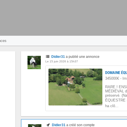
nces
Didier31
a publié une annonce
Le 15 juin 2026 à 15h37
DOMAINE ÉQU
345000€ - Im
RARE ! ENS
MÉDIÉVAL da
préservé. (
ÉQUESTRE sur
ha clô...
Didier31
a créé son compte