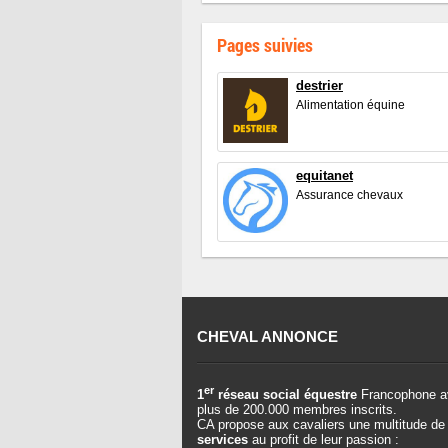
Pages suivies
destrier
Alimentation équine
equitanet
Assurance chevaux
CHEVAL ANNONCE
er
1
réseau social équestre
Francophone a
plus de 200.000 membres inscrits.
CA propose aux cavaliers une multitude de
services
au profit de leur passion :