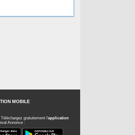
TION MOBILE
Téléchargez gratuitement l'
application
val Annonce :