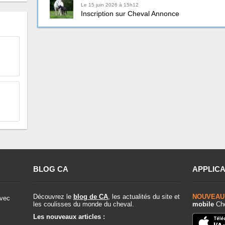
Le 15 juin 2026 à 15h12
Inscription sur Cheval Annonce
BLOG CA
APPLICA
Découvrez le
blog de CA
, les actualités du site et
NOUVEAU
vec
les coulisses du monde du cheval.
mobile
Che
Les nouveaux articles :