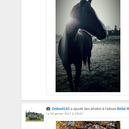
Didoo4143
a ajouté des photos à l'album
Bébé 
Le 03 janvier 2017 à 14h47