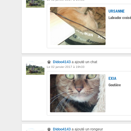
URSANNE
Labrador crois
Didoo4143
a ajouté un chat
Le 02 janvier 2017 à 19h33
EXIA
Goutière
Didoo4143
a ajouté un rongeur