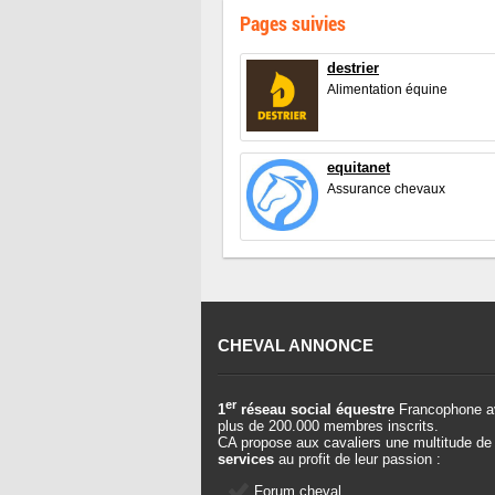
Pages suivies
destrier
Alimentation équine
equitanet
Assurance chevaux
CHEVAL ANNONCE
er
1
réseau social équestre
Francophone a
plus de 200.000 membres inscrits.
CA propose aux cavaliers une multitude de
services
au profit de leur passion :
Forum cheval