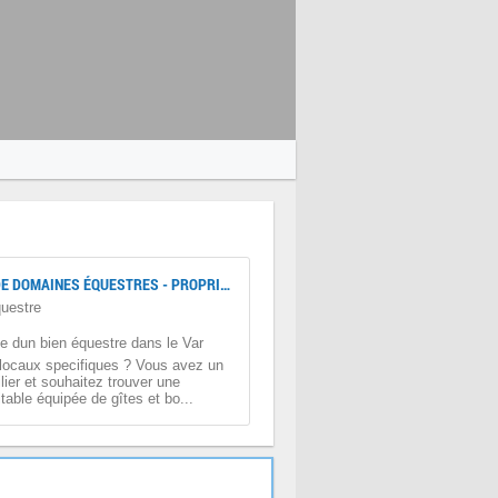
RECHERCHE DE DOMAINES ÉQUESTRES - PROPRIÉTÉS RURALES À PARTIR DE :
questre
e dun bien équestre dans le Var
 locaux specifiques ? Vous avez un
lier et souhaitez trouver une
itable équipée de gîtes et bo...