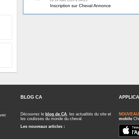
Le 14 mars 2026 à 09h23
Inscription sur Cheval Annonce
BLOG CA
APPLICA
Découvrez le
blog de CA
, les actualités du site et
NOUVEAU
vec
les coulisses du monde du cheval.
mobile
Che
Les nouveaux articles :