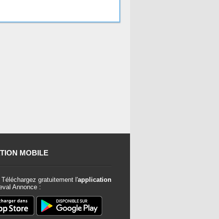
TION MOBILE
Téléchargez gratuitement l'
application
val Annonce :