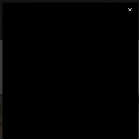
×
Cheval Annonce
INSTALLER
Réseau social équitation
GRATUIT - Google Play