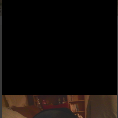
DOMIPAC19
Retour aux albums
Forum
Créé le 22/10/2016
À propos :
Photos chargées depuis le forum