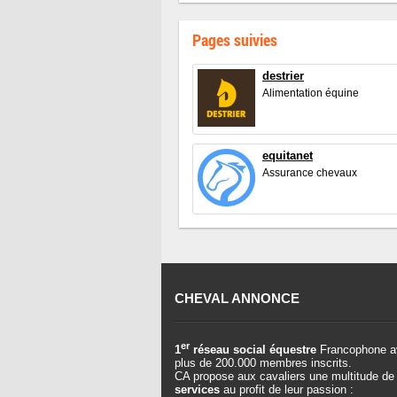
Pages suivies
destrier
Alimentation équine
equitanet
Assurance chevaux
CHEVAL ANNONCE
er
1
réseau social équestre
Francophone a
plus de 200.000 membres inscrits.
CA propose aux cavaliers une multitude de
services
au profit de leur passion :