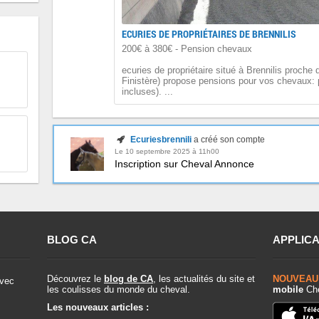
ECURIES DE PROPRIÉTAIRES DE BRENNILIS
200€ à 380€ - Pension chevaux
ecuries de propriétaire situé à Brennilis proche
Finistère) propose pensions pour vos chevaux: p
incluses). ...
Ecuriesbrennili
a créé son compte
Le 10 septembre 2025 à 11h00
Inscription sur Cheval Annonce
BLOG CA
APPLICA
Découvrez le
blog de CA
, les actualités du site et
NOUVEAU
vec
les coulisses du monde du cheval.
mobile
Che
Les nouveaux articles :