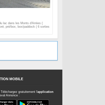
 du lac dans les Monts d'Arrées (
ré, pré/box, box/paddock ( 6 sorties
TION MOBILE
Téléchargez gratuitement l'
application
val Annonce :