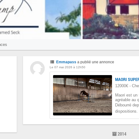
nces
Emmapass
a publié une annonce
Le 07 mai 2026 à 12h50
MAORI SUPER
12000€ - Che
Maori est un 
agréable au 
Débourré depui
dispositions.
2014