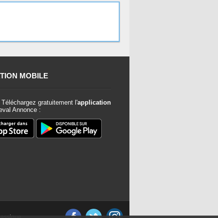
TION MOBILE
Téléchargez gratuitement l'
application
val Annonce :
classique