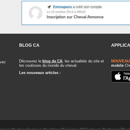
Emmapass
a créé son compte
Le 10 octobre 2014 à 09h43
Inscription sur Cheval Annonce
BLOG CA
APPLICA
Découvrez le
blog de CA
, les actualités du site et
NOUVEAU
vec
les coulisses du monde du cheval.
mobile
Che
Les nouveaux articles :
rvés. |
Mentions légales
|
Conditions Générales d'Utilisation
|
Cookies
|
Site 