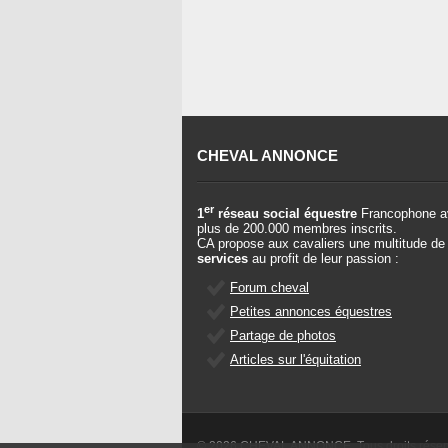
CHEVAL ANNONCE
er
1
réseau social équestre
Francophone a
plus de 200.000 membres inscrits.
CA propose aux cavaliers une multitude de
services
au profit de leur passion :
Forum cheval
Petites annonces équestres
Partage de photos
Articles sur l'équitation
© 2026 CHEVAL ANNONCE. Tous droits rése