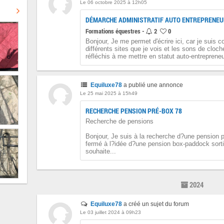
Le 06 octobre 2025 à 12h05
DÉMARCHE ADMINISTRATIF AUTO ENTREPRENEU
Formations équestres -
2
0
Bonjour, Je me permet d'écrire ici, car je suis 
différents sites que je vois et les sons de cloc
réfléchis à me mettre en statut auto-entrepreneu
Equiluxe78
a publié une annonce
Le 25 mai 2025 à 15h49
RECHERCHE PENSION PRÉ-BOX 78
Recherche de pensions
Bonjour, Je suis à la recherche d?une pension 
fermé à l?idée d?une pension box-paddock sorti
souhaite...
2024
Equiluxe78
a créé un sujet du forum
Le 03 juillet 2024 à 09h23