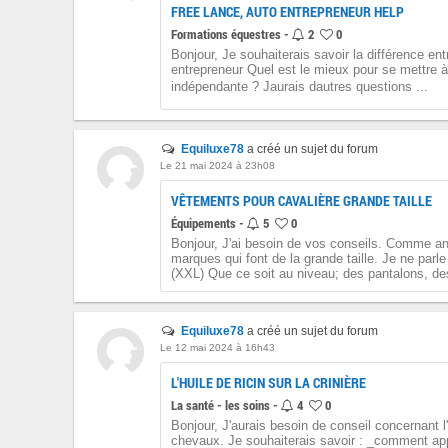
FREE LANCE, AUTO ENTREPRENEUR HELP
Formations équestres -
2
0
Bonjour, Je souhaiterais savoir la différence entr
entrepreneur Quel est le mieux pour se mettre 
indépendante ? Jaurais dautres questions ...
Equiluxe78
a créé un sujet du forum
Le 21 mai 2024 à 23h08
VÊTEMENTS POUR CAVALIÈRE GRANDE TAILLE
Équipements -
5
0
Bonjour, J'ai besoin de vos conseils. Comme ann
marques qui font de la grande taille. Je ne parle
(XXL) Que ce soit au niveau; des pantalons, des
Equiluxe78
a créé un sujet du forum
Le 12 mai 2024 à 16h43
L'HUILE DE RICIN SUR LA CRINIÈRE
La santé - les soins -
4
0
Bonjour, J'aurais besoin de conseil concernant l'
chevaux. Je souhaiterais savoir : _comment appli