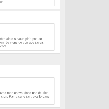
us...
ête alors si vous plaît pas de
on. Je viens de voir que j'avais
core...
s avec mon cheval dans une écuries,
ion. Par la suite j'ai travaillé dans