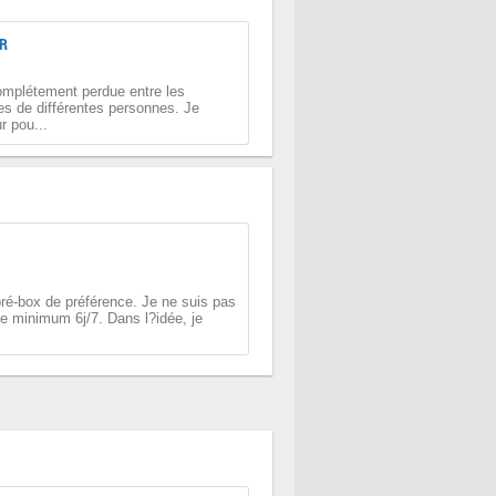
R
complétement perdue entre les
hes de différentes personnes. Je
r pou...
pré-box de préférence. Je ne suis pas
e minimum 6j/7. Dans l?idée, je