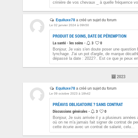
crinière de vos chevaux _ à quelle fréquence vo
Equiluxe78
a créé un sujet du forum
Le 02 janvier 2024 à 09h50
PRODUIT DE SOINS, DATE DE PÉREMPTION
La santé - les soins -
3
0
Bonjour, Je vais s'en doute poser une question b
lynchage. J'ai un pot d'argile, de marque décathl
dépassé la date : 2022?.. Est ce que je peux en
2023
Equiluxe78
a créé un sujet du forum
Le 09 octobre 2023 à 18h42
PRÉAVIS OBLIGATOIRE ? SANS CONTRAT
Discussions générales -
3
0
Bonjour, Je suis arrivée il y a plusieurs année
où on ne m'a jamais fait signer de contrat de pens
cette écurie avec un contrat de salarié, celu...