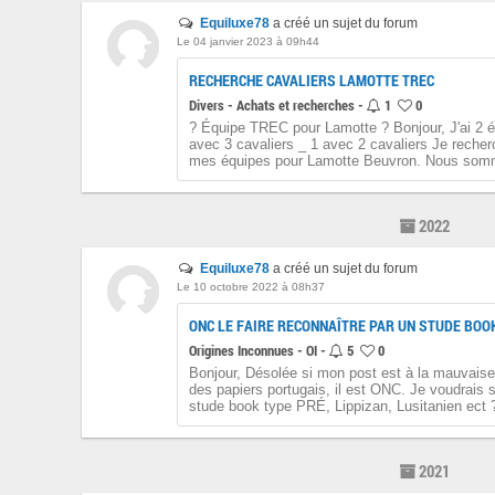
Equiluxe78
a créé un sujet du forum
Le 04 janvier 2023 à 09h44
RECHERCHE CAVALIERS LAMOTTE TREC
Divers - Achats et recherches -
1
0
? Équipe TREC pour Lamotte ? Bonjour, J'ai 2 éq
avec 3 cavaliers _ 1 avec 2 cavaliers Je reche
mes équipes pour Lamotte Beuvron. Nous somm
2022
Equiluxe78
a créé un sujet du forum
Le 10 octobre 2022 à 08h37
ONC LE FAIRE RECONNAÎTRE PAR UN STUDE BOO
Origines Inconnues - OI -
5
0
Bonjour, Désolée si mon post est à la mauvaise 
des papiers portugais, il est ONC. Je voudrais s
stude book type PRÉ, Lippizan, Lusitanien ect ?
2021