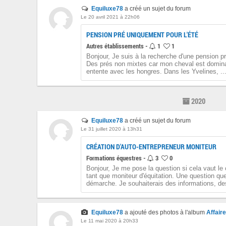
Equiluxe78
a créé un sujet du forum
Le 20 avril 2021 à 22h06
PENSION PRÉ UNIQUEMENT POUR L'ÉTÉ
Autres établissements -
1
1
Bonjour, Je suis à la recherche d'une pension p
Des prés non mixtes car mon cheval est dominan
entente avec les hongres. Dans les Yvelines, ..
2020
Equiluxe78
a créé un sujet du forum
Le 31 juillet 2020 à 13h31
CRÉATION D'AUTO-ENTREPRENEUR MONITEUR
Formations équestres -
3
0
Bonjour, Je me pose la question si cela vaut le 
tant que moniteur d'équitation. Une question qu
démarche. Je souhaiterais des informations, des
Equiluxe78
a ajouté des photos à l'album
Affair
Le 11 mai 2020 à 20h33