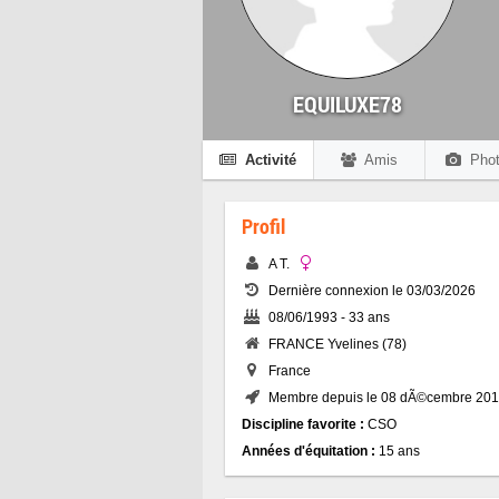
EQUILUXE78
Activité
Amis
Phot
Profil
A T.
Dernière connexion le 03/03/2026
08/06/1993 - 33 ans
FRANCE Yvelines (78)
France
Membre depuis le 08 dÃ©cembre 20
Discipline favorite :
CSO
Années d'équitation :
15 ans