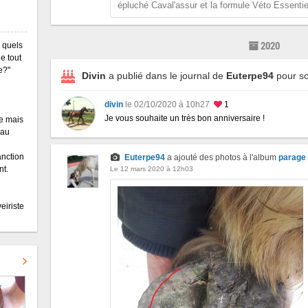
épluché Caval'assur et la formule Véto Essentiel
2020
, quels
e tout
e?"
Divin
a publié dans le journal de
Euterpe94
pour so
divin
le 02/10/2020 à 10h27
1
Je vous souhaite un très bon anniversaire !
le mais
 au
sanction
Euterpe94
a ajouté des photos à l'album
parage
nt.
Le 12 mars 2020 à 12h03
veiriste