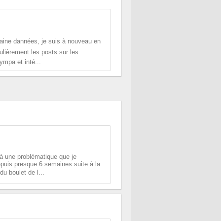
aine dannées, je suis à nouveau en
lièrement les posts sur les
ympa et inté...
 à une problématique que je
puis presque 6 semaines suite à la
 boulet de l...