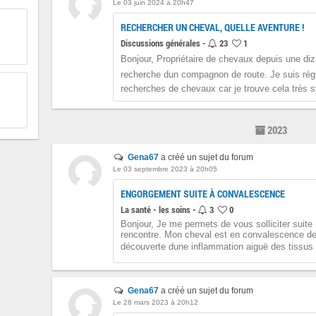
Le 03 juin 2024 à 20h47
RECHERCHER UN CHEVAL, QUELLE AVENTURE !
Discussions générales -
23
1
Bonjour, Propriétaire de chevaux depuis une diz
recherche dun compagnon de route. Je suis régu
recherches de chevaux car je trouve cela très s
2023
Gena67
a créé un sujet du forum
Le 03 septembre 2023 à 20h05
ENGORGEMENT SUITE À CONVALESCENCE
La santé - les soins -
3
0
Bonjour, Je me permets de vous solliciter suite
rencontre. Mon cheval est en convalescence de
découverte dune inflammation aiguë des tissus du
Gena67
a créé un sujet du forum
Le 28 mars 2023 à 20h12