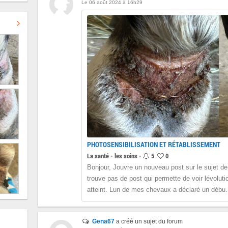
Le 06 août 2024 à 16h29
PHOTOSENSIBILISATION ET RÉTABLISSEMENT
La santé - les soins -
5
0
Bonjour, Jouvre un nouveau post sur le sujet de 
trouve pas de post qui permette de voir lévoluti
atteint. Lun de mes chevaux a déclaré un débu.
Gena67
a créé un sujet du forum