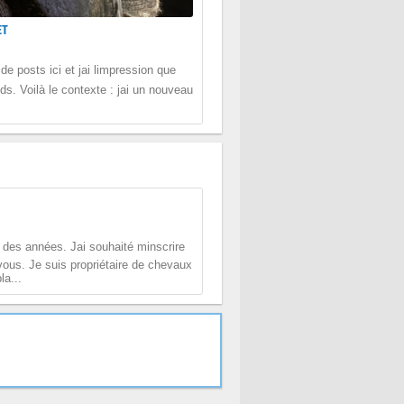
ET
e posts ici et jai limpression que
s. Voilà le contexte : jai un nouveau
des années. Jai souhaité minscrire
vous. Je suis propriétaire de chevaux
a...