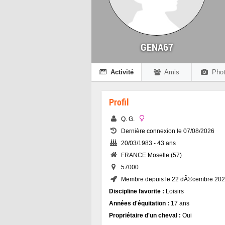
GENA67
Activité
Amis
Phot
Profil
Q. G.
Dernière connexion le 07/08/2026
20/03/1983 - 43 ans
FRANCE Moselle (57)
57000
Membre depuis le 22 dÃ©cembre 20
Discipline favorite :
Loisirs
Années d'équitation :
17 ans
Propriétaire d'un cheval :
Oui