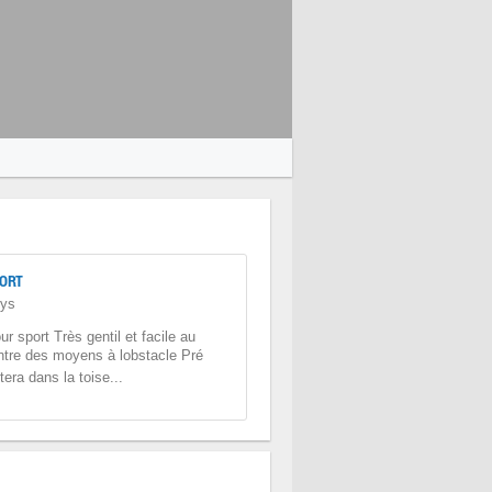
ORT
eys
r sport Très gentil et facile au
ntre des moyens à lobstacle Pré
era dans la toise...