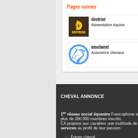
Pages suivies
destrier
Alimentation équine
equitanet
Assurance chevaux
CHEVAL ANNONCE
er
1
réseau social équestre
Francophone a
plus de 200.000 membres inscrits.
CA propose aux cavaliers une multitude de
services
au profit de leur passion :
Forum cheval