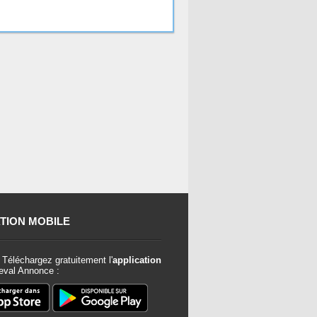
TION MOBILE
Téléchargez gratuitement l'
application
val Annonce :