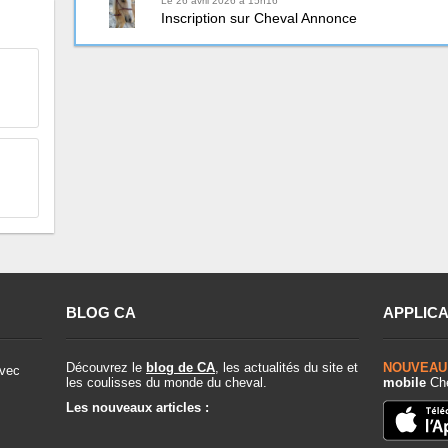
Le 26 avril 2026 à 15h16
Inscription sur Cheval Annonce
BLOG CA
APPLICA
Découvrez le
blog de CA
, les actualités du site et
NOUVEAU
vec
les coulisses du monde du cheval.
mobile
Che
Les nouveaux articles :