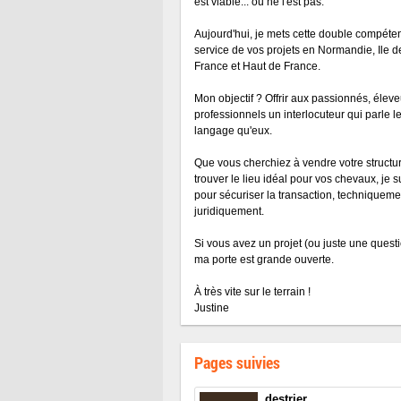
est viable... ou ne l'est pas.
Aujourd'hui, je mets cette double compéte
service de vos projets en Normandie, Ile d
France et Haut de France.
Mon objectif ? Offrir aux passionnés, éleve
professionnels un interlocuteur qui parle 
langage qu'eux.
Que vous cherchiez à vendre votre structu
trouver le lieu idéal pour vos chevaux, je s
pour sécuriser la transaction, techniqueme
juridiquement.
Si vous avez un projet (ou juste une questi
ma porte est grande ouverte.
À très vite sur le terrain !
Justine
Pages suivies
destrier