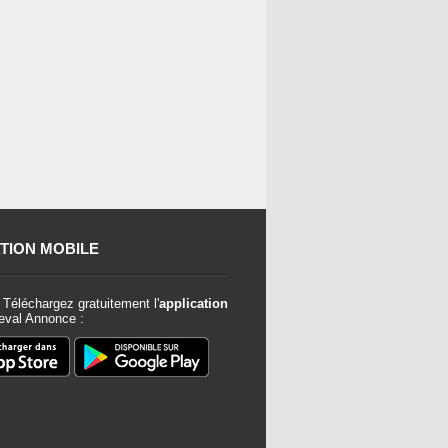
TION MOBILE
Téléchargez gratuitement l'
application
val Annonce :