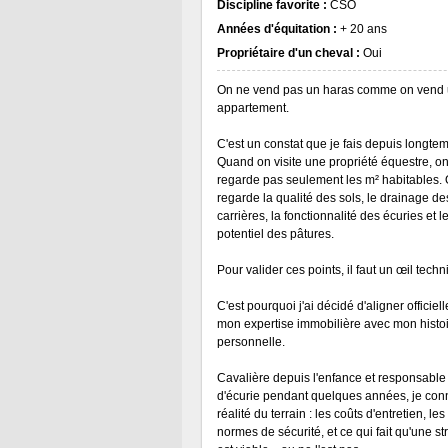
Discipline favorite :
CSO
Années d'équitation :
+ 20 ans
Propriétaire d'un cheval :
Oui
On ne vend pas un haras comme on vend
appartement.
C'est un constat que je fais depuis longte
Quand on visite une propriété équestre, o
regarde pas seulement les m² habitables.
regarde la qualité des sols, le drainage de
carrières, la fonctionnalité des écuries et l
potentiel des pâtures.
Pour valider ces points, il faut un œil techn
C'est pourquoi j'ai décidé d'aligner officie
mon expertise immobilière avec mon histo
personnelle.
Cavalière depuis l'enfance et responsable
d'écurie pendant quelques années, je conn
réalité du terrain : les coûts d'entretien, les
normes de sécurité, et ce qui fait qu'une st