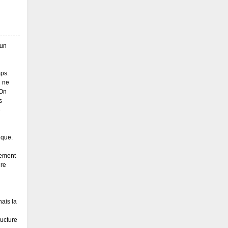
 un
mps.
n ne
 On
s
e
ique.
llement
ire
ais la
ructure