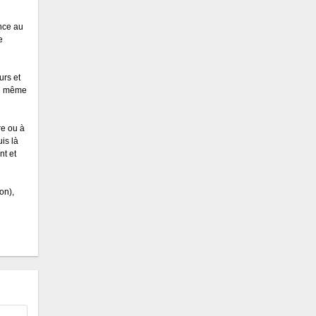
nce au
e
urs et
le même
re ou à
uis là
nt et
on),