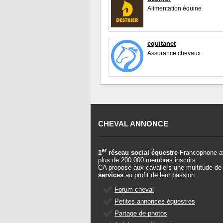
Alimentation équine
equitanet
Assurance chevaux
CHEVAL ANNONCE
er
1
réseau social équestre
Francophone a
plus de 200.000 membres inscrits.
CA propose aux cavaliers une multitude de
services
au profit de leur passion :
Forum cheval
Petites annonces équestres
Partage de photos