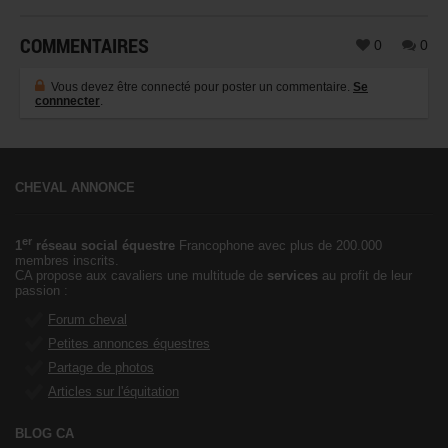
COMMENTAIRES
0
0
Vous devez être connecté pour poster un commentaire.
Se
connnecter
.
CHEVAL ANNONCE
er
1
réseau social équestre
Francophone avec plus de 200.000
membres inscrits.
CA propose aux cavaliers une multitude de
services
au profit de leur
passion :
Forum cheval
Petites annonces équestres
Partage de photos
Articles sur l'équitation
BLOG CA