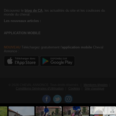
Découvrez le
blog de CA
, les actualités du site et les coulisses du
monde du cheval.
Les nouveaux articles :
APPLICATION MOBILE
NOUVEAU
Téléchargez gratuitement l'
application mobile
Cheval
Annonce :
© 2026 CHEVAL ANNONCE. Tous droits réservés. |
Mentions légales
|
Conditions Générales d'Utilisation
|
Cookies
|
Site classique