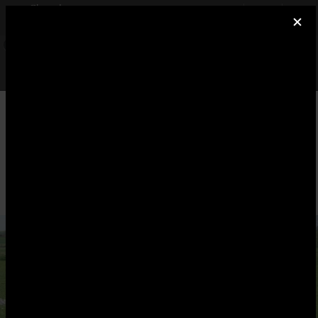
×
Cheval Annonce
INSTALLER
Réseau social équitation
GRATUIT - Google Play