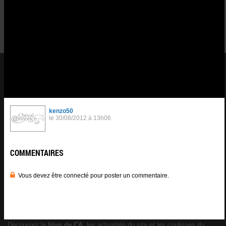
COMMENTAIRES
0
0
Vous devez être connecté pour poster un commentaire.
Se
connnecter
.
CHEVAL ANNONCE
er
1
réseau social équestre
Francophone avec plus de 200.000
membres inscrits.
CA propose aux cavaliers une multitude de
services
au profit de leur
passion :
Forum cheval
Petites annonces équestres
Partage de photos
Articles sur l'équitation
BLOG CA
Découvrez le
blog de CA
, les actualités du site et les coulisses du