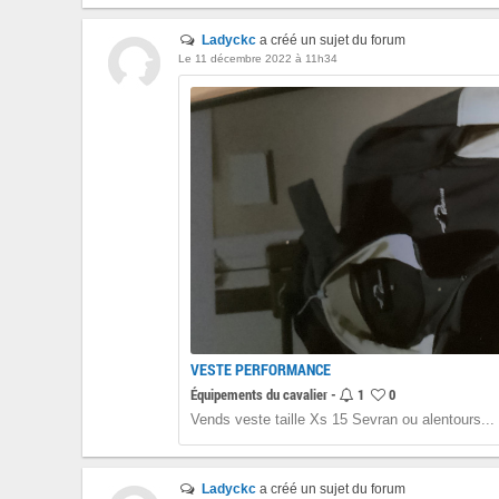
Ladyckc
a créé un sujet du forum
Le 11 décembre 2022 à 11h34
VESTE PERFORMANCE
Équipements du cavalier -
1
0
Vends veste taille Xs 15 Sevran ou alentours...
Ladyckc
a créé un sujet du forum