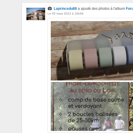
Laprincedu88
a ajouté des photos à l'album
For
Le 05 mars 2023 à 16h49