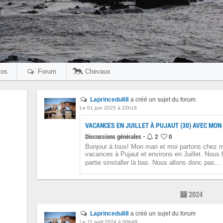
os
Forum
Chevaux
Laprincedu88
a créé un sujet du forum
Le 01 juin 2025 à 22h19
VACANCES EN JUILLET À PUJAUT (30) AVEC MON
Discussions générales -
2
0
Bonjour à tous! Mon mari et moi partons chez
vacances à Pujaut et environs en Juillet. Nous h
partie sinstaller là bas. Nous allons donc pas...
2024
Laprincedu88
a créé un sujet du forum
Le 11 avril 2024 à 00h49