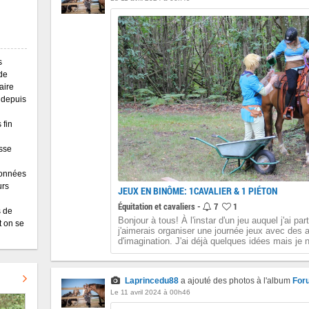
s
 de
aire
 depuis
 fin
sse
ndonnées
urs
JEUX EN BINÔME: 1CAVALIER & 1 PIÉTON
Équitation et cavaliers -
7
1
s de
Bonjour à tous! À l'instar d'un jeu auquel j'ai pa
t on se
j'aimerais organiser une journée jeux avec des
d'imagination. J'ai déjà quelques idées mais je n
Laprincedu88
a ajouté des photos à l'album
For
Le 11 avril 2024 à 00h46