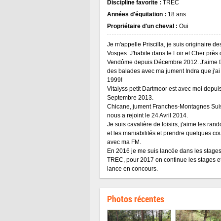
Discipline favorite :
TREC
Années d'équitation :
18 ans
Propriétaire d'un cheval :
Oui
Je m'appelle Priscilla, je suis originaire de
Vosges. J'habite dans le Loir et Cher près
Vendôme depuis Décembre 2012. J'aime f
des balades avec ma jument Indra que j'ai
1999!
Vitalyss petit Dartmoor est avec moi depuis
Septembre 2013.
Chicane, jument Franches-Montagnes Sui
nous a rejoint le 24 Avril 2014.
Je suis cavalière de loisirs, j'aime les ra
et les maniabilités et prendre quelques co
avec ma FM.
En 2016 je me suis lancée dans les stage
TREC, pour 2017 on continue les stages e
lance en concours.
Photos récentes