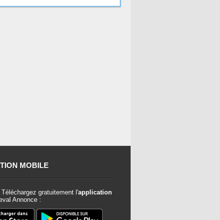
TION MOBILE
Téléchargez gratuitement l'
application
val Annonce :