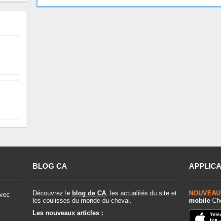
BLOG CA
APPLICA
Découvrez le
blog de CA
, les actualités du site et
NOUVEAU
vec
les coulisses du monde du cheval.
mobile
Che
Les nouveaux articles :