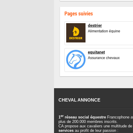
Pages suivies
destrier
Alimentation équine
equitanet
Assurance chevaux
CHEVAL ANNONCE
er
1
réseau social équestre
Francophone a
plus de 200.000 membres inscrits.
CA propose aux cavaliers une multitude de
services
au profit de leur passion :