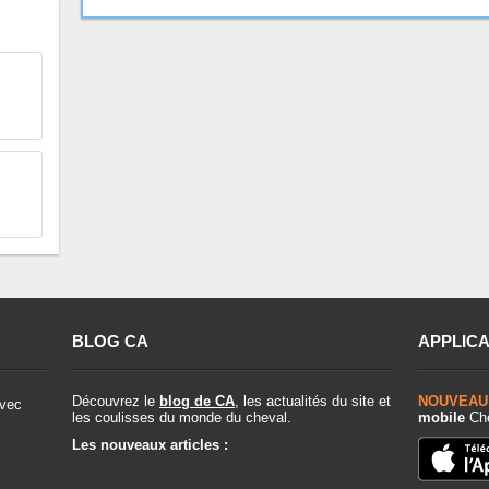
BLOG CA
APPLICA
Découvrez le
blog de CA
, les actualités du site et
NOUVEAU
vec
les coulisses du monde du cheval.
mobile
Che
Les nouveaux articles :