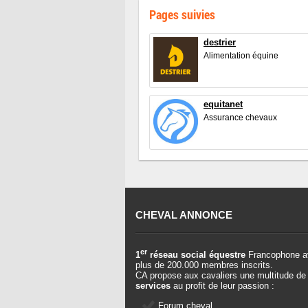
Pages suivies
destrier
Alimentation équine
equitanet
Assurance chevaux
CHEVAL ANNONCE
er
1
réseau social équestre
Francophone a
plus de 200.000 membres inscrits.
CA propose aux cavaliers une multitude de
services
au profit de leur passion :
Forum cheval