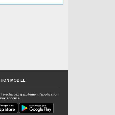
TION MOBILE
Téléchargez gratuitement l'
application
val Annonce :