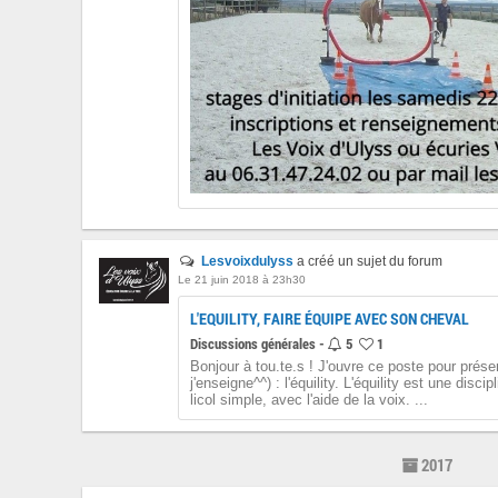
Lesvoixdulyss
a créé un sujet du forum
Le 21 juin 2018 à 23h30
L'EQUILITY, FAIRE ÉQUIPE AVEC SON CHEVAL
Discussions générales -
5
1
Bonjour à tou.te.s ! J'ouvre ce poste pour prés
j'enseigne^^) : l'équility. L'équility est une disci
licol simple, avec l'aide de la voix. ...
2017