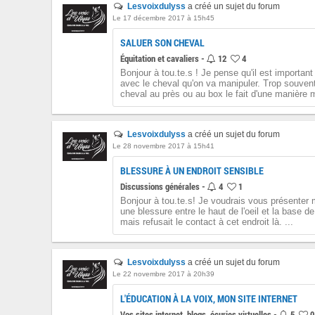
Lesvoixdulyss
a créé un sujet du forum
Le 17 décembre 2017 à 15h45
SALUER SON CHEVAL
Équitation et cavaliers -
12
4
Bonjour à tou.te.s ! Je pense qu'il est important
avec le cheval qu'on va manipuler. Trop souvent
cheval au près ou au box le fait d'une manière 
Lesvoixdulyss
a créé un sujet du forum
Le 28 novembre 2017 à 15h41
BLESSURE À UN ENDROIT SENSIBLE
Discussions générales -
4
1
Bonjour à tou.te.s! Je voudrais vous présenter 
une blessure entre le haut de l'oeil et la base de 
mais refusait le contact à cet endroit là. ...
Lesvoixdulyss
a créé un sujet du forum
Le 22 novembre 2017 à 20h39
L'ÉDUCATION À LA VOIX, MON SITE INTERNET
Vos sites internet, blogs, écuries virtuelles -
5
0