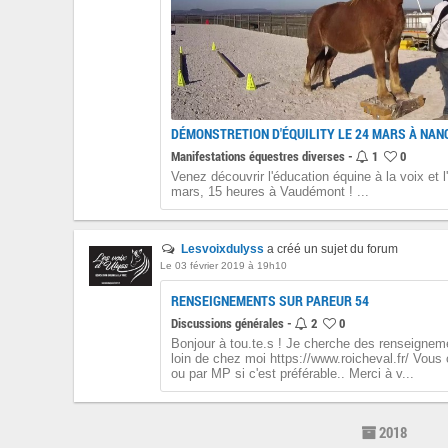
DÉMONSTRETION D'ÉQUILITY LE 24 MARS À NAN
Manifestations équestres diverses -
1
0
Venez découvrir l'éducation équine à la voix et l
mars, 15 heures à Vaudémont ! ...
Lesvoixdulyss
a créé un sujet du forum
Le 03 février 2019 à 19h10
RENSEIGNEMENTS SUR PAREUR 54
Discussions générales -
2
0
Bonjour à tou.te.s ! Je cherche des renseigneme
loin de chez moi https://www.roicheval.fr/ Vou
ou par MP si c'est préférable.. Merci à v...
2018