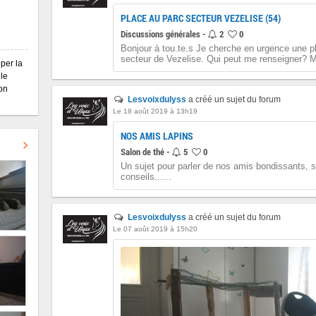
PLACE AU PARC SECTEUR VEZELISE (54)
Discussions générales -
2
0
Bonjour à tou.te.s Je cherche en urgence une p
secteur de Vezelise. Qui peut me renseigner? Me
pper la
le
on
Lesvoixdulyss
a créé un sujet du forum
Le 18 août 2019 à 13h19
NOS AMIS LAPINS
Salon de thé -
5
0
Un sujet pour parler de nos amis bondissants, 
conseils......
Lesvoixdulyss
a créé un sujet du forum
Le 07 août 2019 à 15h20