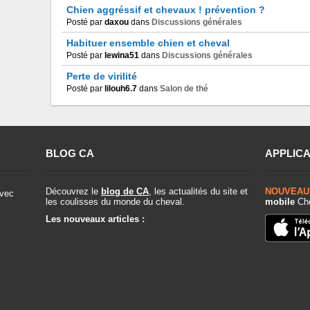
Chien aggréssif et chevaux ! prévention ?
Posté par
daxou
dans
Discussions générales
Habituer ensemble chien et cheval
Posté par
lewina51
dans
Discussions générales
Perte de virilité
Posté par
lilouh6.7
dans
Salon de thé
BLOG CA
APPLICA
Découvrez le
blog de CA
, les actualités du site et
NOUVEAU
vec
les coulisses du monde du cheval.
mobile
Che
Les nouveaux articles :