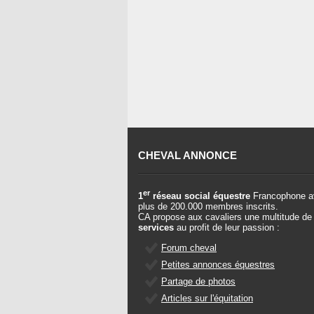
CHEVAL ANNONCE
er
1
réseau social équestre
Francophone a
plus de 200.000 membres inscrits.
CA propose aux cavaliers une multitude de
services
au profit de leur passion :
Forum cheval
Petites annonces équestres
Partage de photos
Articles sur l'équitation