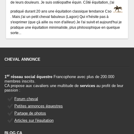
de leurs douleurs. Je suis ostéopathe équin. Côté équitation, j'ai
pratiqué durant 20 ans une équitation classique tendance Cso
. Mais j'ai un petit cheval fabuleux (Lagon) Qui n'hésite pas à
s'exprimer (que çà aille ou non d'ailleur) Je l'ai suivit et aujourd'hui je
pratique une équitation minimaliste, plus philosophique en quelque
sorte...
CHEVAL ANNONCE
er
1
réseau social équestre
Francophone avec plus de 200.000
membres inscrits.
CA propose aux cavaliers une multitude de
services
au profit de leur
passion :
Forum cheval
Petites annonces équestres
Partage de photos
Articles sur l'équitation
BLOG CA