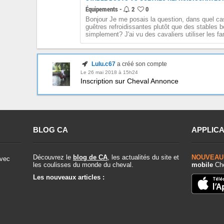
Équipements -
2
0
Bonjour Je me posais la question, dans quel cas
guêtres refroidissantes plutôt que des stables 
simplement? J'ai vu des cavaliers utiliser les f
Lulu.c67
a créé son compte
Le 26 mai 2018 à 15h24
Inscription sur Cheval Annonce
BLOG CA
APPLICA
Découvrez le
blog de CA
, les actualités du site et
NOUVEAU
vec
les coulisses du monde du cheval.
mobile
Che
Les nouveaux articles :