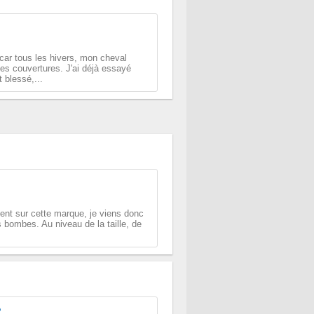
 car tous les hivers, mon cheval
es couvertures. J'ai déjà essayé
 blessé,...
cent sur cette marque, je viens donc
bombes. Au niveau de la taille, de
?