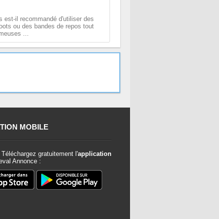
 est-il recommandé d'utiliser des
boots ou des bandes de repos tout
ameuses ...
TION MOBILE
Téléchargez gratuitement l'
application
val Annonce :