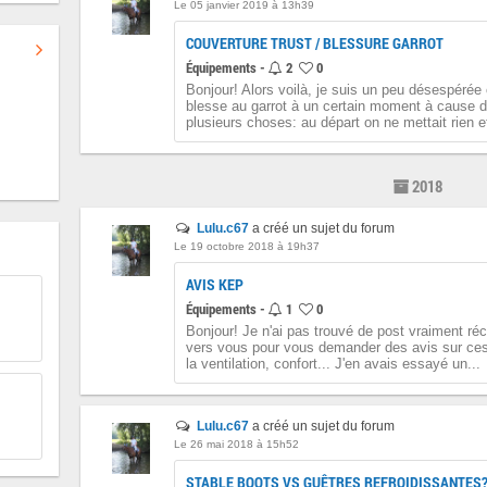
Le 05 janvier 2019 à 13h39
COUVERTURE TRUST / BLESSURE GARROT
Équipements -
2
0
Bonjour! Alors voilà, je suis un peu désespérée
blesse au garrot à un certain moment à cause d
plusieurs choses: au départ on ne mettait rien et
2018
Lulu.c67
a créé un sujet du forum
Le 19 octobre 2018 à 19h37
AVIS KEP
Équipements -
1
0
Bonjour! Je n'ai pas trouvé de post vraiment ré
vers vous pour vous demander des avis sur ces 
la ventilation, confort... J'en avais essayé un...
Lulu.c67
a créé un sujet du forum
Le 26 mai 2018 à 15h52
STABLE BOOTS VS GUÊTRES REFROIDISSANTES