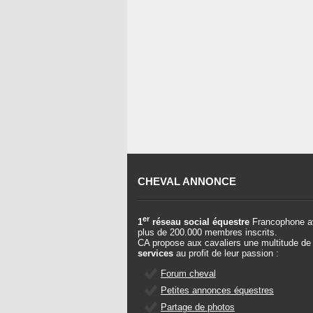
CHEVAL ANNONCE
er
1
réseau social équestre
Francophone a
plus de 200.000 membres inscrits.
CA propose aux cavaliers une multitude de
services
au profit de leur passion :
Forum cheval
Petites annonces équestres
Partage de photos