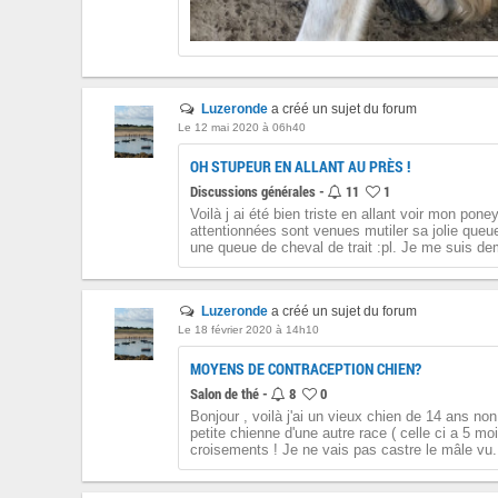
Luzeronde
a créé un sujet du forum
Le 12 mai 2020 à 06h40
OH STUPEUR EN ALLANT AU PRÈS !
Discussions générales -
11
1
Voilà j ai été bien triste en allant voir mon po
attentionnées sont venues mutiler sa jolie queu
une queue de cheval de trait :pl. Je me suis d
Luzeronde
a créé un sujet du forum
Le 18 février 2020 à 14h10
MOYENS DE CONTRACEPTION CHIEN?
Salon de thé -
8
0
Bonjour , voilà j'ai un vieux chien de 14 ans non
petite chienne d'une autre race ( celle ci a 5 moi
croisements ! Je ne vais pas castre le mâle vu.