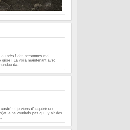
ney au près ! des personnes mal
e grise ! La voilà maintenant avec
emandée da...
 castré et je viens d'acquérir une
s)et je ne voudrais pas qu il y ait dès
..