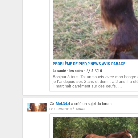
PROBLÈME DE PIED ? NEWS AVIS PARAGE
La santé - les soins -
8
0
Bonjour à tous J'ai un soucis avec mon hongre d
je l''ai depuis ses 2 ans et demi . a 3 ans il a 
il marchait carrément sur des oeufs. ...
Mel.34.4
a créé un sujet du forum
Le 13 mai 2019 à 13h43