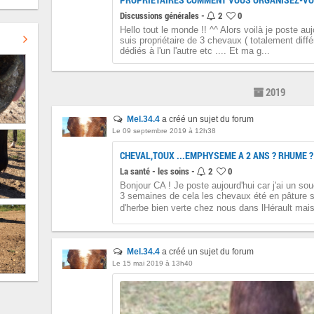
Discussions générales -
2
0
Hello tout le monde !! ^^ Alors voilà je poste auj
suis propriétaire de 3 chevaux ( totalement diffé
dédiés à l'un l'autre etc .... Et ma g...
2019
Mel.34.4
a créé un sujet du forum
Le 09 septembre 2019 à 12h38
CHEVAL,TOUX ...EMPHYSEME A 2 ANS ? RHUME ?
La santé - les soins -
2
0
Bonjour CA ! Je poste aujourd'hui car j'ai un sou
3 semaines de cela les chevaux été en pâture s
d'herbe bien verte chez nous dans lHérault mais
Mel.34.4
a créé un sujet du forum
Le 15 mai 2019 à 13h40