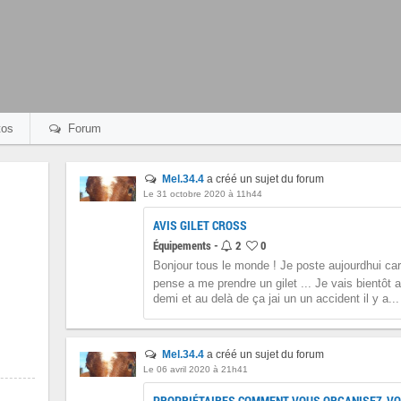
os
Forum
Mel.34.4
a créé un sujet du forum
Le 31 octobre 2020 à 11h44
AVIS GILET CROSS
Équipements -
2
0
Bonjour tous le monde ! Je poste aujourdhui car
pense a me prendre un gilet ... Je vais bientôt 
demi et au delà de ça jai un un accident il y a...
Mel.34.4
a créé un sujet du forum
Le 06 avril 2020 à 21h41
PROPRIÉTAIRES COMMENT VOUS ORGANISEZ-VO