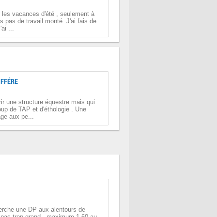
r les vacances d'été , seulement à
 pas de travail monté. J'ai fais de
ai ...
IFFÉRE
rir une structure équestre mais qui
oup de TAP et d'éthologie . Une
ge aux pe...
herche une DP aux alentours de
 pas trop grand , maximum 1,60 au