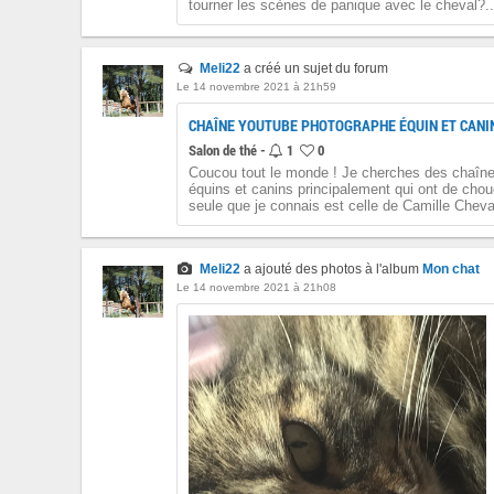
tourner les scènes de panique avec le cheval?..
Meli22
a créé un sujet du forum
Le 14 novembre 2021 à 21h59
CHAÎNE YOUTUBE PHOTOGRAPHE ÉQUIN ET CANI
Salon de thé -
1
0
Coucou tout le monde ! Je cherches des chaî
équins et canins principalement qui ont de chou
seule que je connais est celle de Camille Cheval
Meli22
a ajouté des photos à l'album
Mon chat
Le 14 novembre 2021 à 21h08