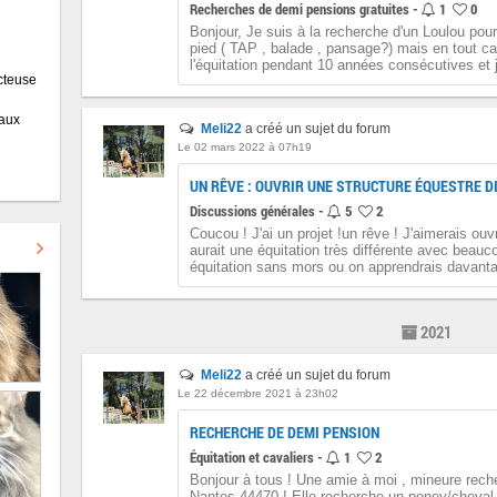
Recherches de demi pensions gratuites -
1
0
Bonjour, Je suis à la recherche d'un Loulou pou
pied ( TAP , balade , pansage?) mais en tout cas
l'équitation pendant 10 années consécutives et j'
cteuse
maux
Meli22
a créé un sujet du forum
Le 02 mars 2022 à 07h19
UN RÊVE : OUVRIR UNE STRUCTURE ÉQUESTRE D
Discussions générales -
5
2
Coucou ! J'ai un projet !un rêve ! J'aimerais ouv
aurait une équitation très différente avec beauc
équitation sans mors ou on apprendrais davanta
2021
Meli22
a créé un sujet du forum
Le 22 décembre 2021 à 23h02
RECHERCHE DE DEMI PENSION
Équitation et cavaliers -
1
2
Bonjour à tous ! Une amie à moi , mineure rec
Nantes 44470 ! Elle recherche un poney/cheval