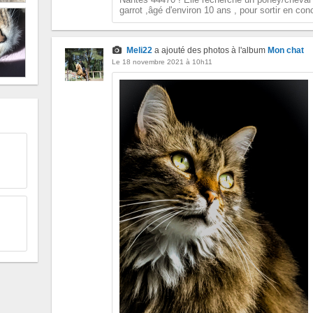
garrot ,âgé d'environ 10 ans , pour sortir en con
Meli22
a ajouté des photos à l'album
Mon chat
Le 18 novembre 2021 à 10h11