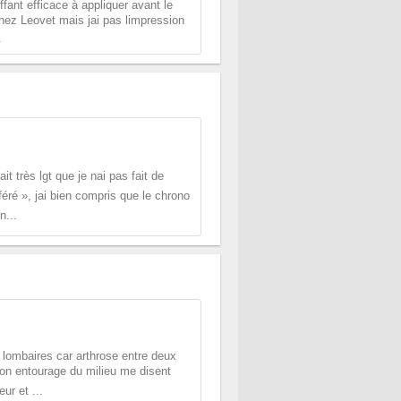
fant efficace à appliquer avant le
ez Leovet mais jai pas limpression
.
 très lgt que je nai pas fait de
ré », jai bien compris que le chrono
n...
x lombaires car arthrose entre deux
mon entourage du milieu me disent
ur et ...