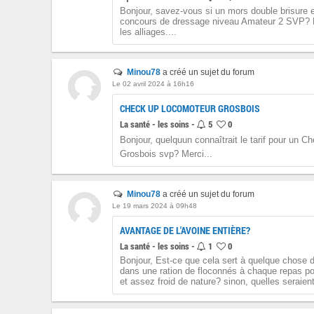
Bonjour, savez-vous si un mors double brisure 
concours de dressage niveau Amateur 2 SVP? Da
les alliages....
Minou78
a créé un sujet du forum
Le 02 avril 2024 à 16h16
CHECK UP LOCOMOTEUR GROSBOIS
La santé - les soins -
5
0
Bonjour, quelquun connaîtrait le tarif pour un 
Grosbois svp? Merci...
Minou78
a créé un sujet du forum
Le 19 mars 2024 à 09h48
AVANTAGE DE L'AVOINE ENTIÈRE?
La santé - les soins -
1
0
Bonjour, Est-ce que cela sert à quelque chose d
dans une ration de floconnés à chaque repas po
et assez froid de nature? sinon, quelles seraient