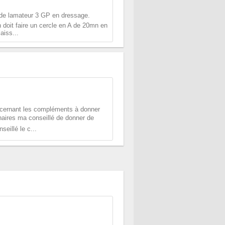
e de lamateur 3 GP en dressage.
 doit faire un cercle en A de 20mn en
aiss...
oncernant les compléments à donner
naires ma conseillé de donner de
eillé le c...