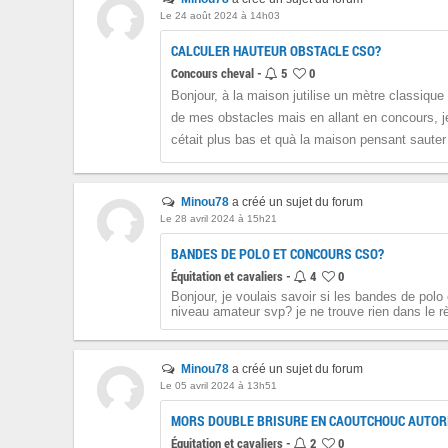
Le 24 août 2024 à 14h03
CALCULER HAUTEUR OBSTACLE CSO?
Concours cheval -
5
0
Bonjour, à la maison jutilise un mètre classiqu
de mes obstacles mais en allant en concours, j
cétait plus bas et quà la maison pensant sauter 
Minou78
a créé un sujet du forum
Le 28 avril 2024 à 15h21
BANDES DE POLO ET CONCOURS CSO?
Équitation et cavaliers -
4
0
Bonjour, je voulais savoir si les bandes de pol
niveau amateur svp? je ne trouve rien dans le r
Minou78
a créé un sujet du forum
Le 05 avril 2024 à 13h51
MORS DOUBLE BRISURE EN CAOUTCHOUC AUTOR
Équitation et cavaliers -
2
0