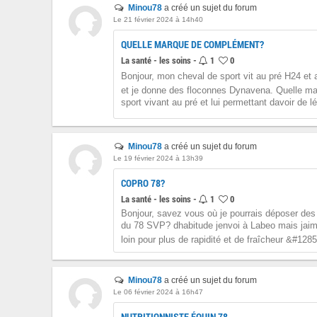
Minou78
a créé un sujet du forum
Le 21 février 2024 à 14h40
QUELLE MARQUE DE COMPLÉMENT?
La santé - les soins -
1
0
Bonjour, mon cheval de sport vit au pré H24 et a 
et je donne des floconnes Dynavena. Quelle m
sport vivant au pré et lui permettant davoir de lé
Minou78
a créé un sujet du forum
Le 19 février 2024 à 13h39
COPRO 78?
La santé - les soins -
1
0
Bonjour, savez vous où je pourrais déposer des 
du 78 SVP? dhabitude jenvoi à Labeo mais ja
loin pour plus de rapidité et de fraîcheur &#1285
Minou78
a créé un sujet du forum
Le 06 février 2024 à 16h47
NUTRITIONNISTE ÉQUIN 78