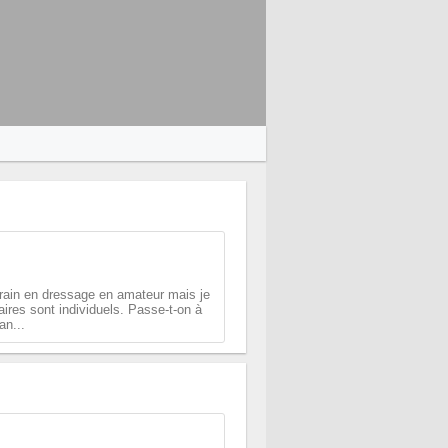
rrain en dressage en amateur mais je
ires sont individuels. Passe-t-on à
an...