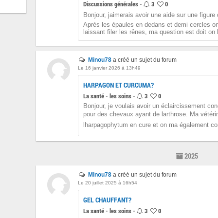
Discussions générales -
3
0
Bonjour, jaimerais avoir une aide sur une figur
Après les épaules en dedans et demi cercles on
laissant filer les rênes, ma question est doit on l
Minou78
a créé un sujet du forum
Le 16 janvier 2026 à 13h49
HARPAGON ET CURCUMA?
La santé - les soins -
3
0
Bonjour, je voulais avoir un éclaircissement c
pour des chevaux ayant de larthrose. Ma vétéri
lharpagophytum en cure et on ma également cons
2025
Minou78
a créé un sujet du forum
Le 20 juillet 2025 à 16h54
GEL CHAUFFANT?
La santé - les soins -
3
0