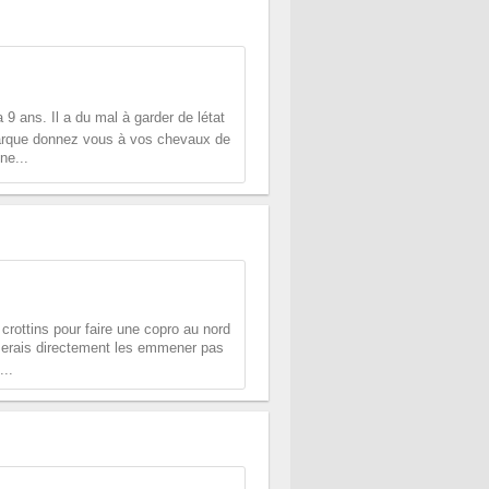
9 ans. Il a du mal à garder de létat
arque donnez vous à vos chevaux de
ne...
crottins pour faire une copro au nord
imerais directement les emmener pas
...