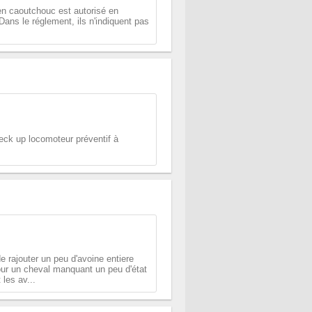
en caoutchouc est autorisé en
ns le réglement, ils n'indiquent pas
Check up locomoteur préventif à
e rajouter un peu d'avoine entiere
ur un cheval manquant un peu d'état
 les av...