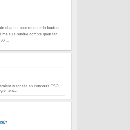
e de chantier pour mesurer la hauteur
e me suis rendue compte quen fait
90 ...
o étaient autorisés en concours CSO
èglement...
ISÉ?