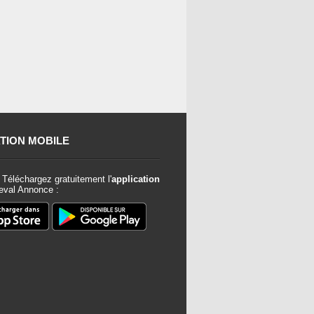
TION MOBILE
Téléchargez gratuitement l'
application
val Annonce :