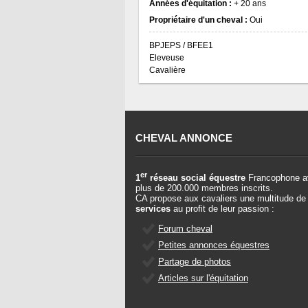
Années d'équitation :
+ 20 ans
Propriétaire d'un cheval :
Oui
BPJEPS / BFEE1
Eleveuse
Cavalière
CHEVAL ANNONCE
er
1
réseau social équestre
Francophone a
plus de 200.000 membres inscrits.
CA propose aux cavaliers une multitude de
services
au profit de leur passion :
Forum cheval
Petites annonces équestres
Partage de photos
Articles sur l'équitation