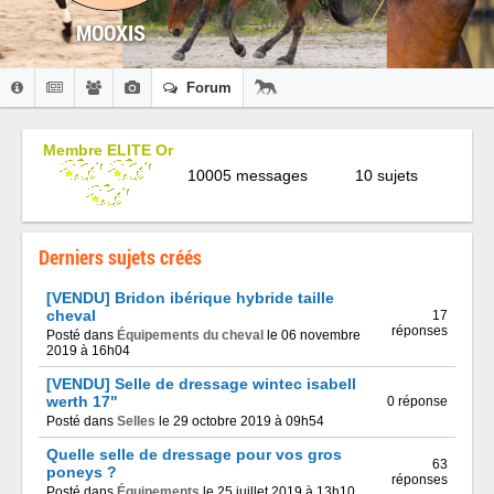
MOOXIS
Forum
Membre ELITE Or
10005 messages
10 sujets
Derniers sujets créés
[VENDU] Bridon ibérique hybride taille
cheval
17
réponses
Posté dans
Équipements du cheval
le 06 novembre
2019 à 16h04
[VENDU] Selle de dressage wintec isabell
werth 17"
0 réponse
Posté dans
Selles
le 29 octobre 2019 à 09h54
Quelle selle de dressage pour vos gros
63
poneys ?
réponses
Posté dans
Équipements
le 25 juillet 2019 à 13h10