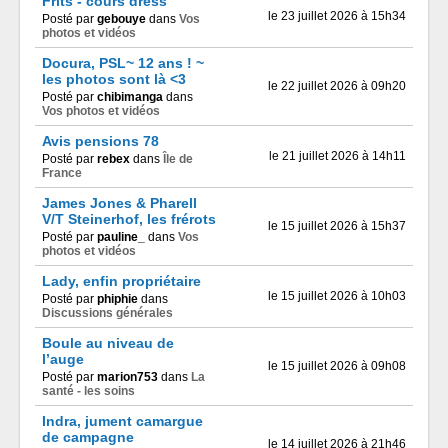
Frits - cours dress
le 23 juillet 2026 à 15h34
Posté par
gebouye
dans
Vos
photos et vidéos
Docura, PSL~ 12 ans ! ~
les photos sont là <3
le 22 juillet 2026 à 09h20
Posté par
chibimanga
dans
Vos photos et vidéos
Avis pensions 78
le 21 juillet 2026 à 14h11
Posté par
rebex
dans
Île de
France
James Jones & Pharell
V/T Steinerhof, les frérots
le 15 juillet 2026 à 15h37
Posté par
pauline_
dans
Vos
photos et vidéos
Lady, enfin propriétaire
le 15 juillet 2026 à 10h03
Posté par
phiphie
dans
Discussions générales
Boule au niveau de
l’auge
le 15 juillet 2026 à 09h08
Posté par
marion753
dans
La
santé - les soins
Indra, jument camargue
de campagne
le 14 juillet 2026 à 21h46