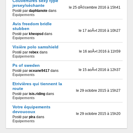
Couvertures sexy type
jersey/séchante
le 25 dÃ©cembre 2016 à 15h41
Posté par
daphlanote
dans
Équipements
Avis freedom bridle
stubben
le 17 aoÃ»t 2016 à 10h27
Posté par
kheopsd
dans
Équipements
Visière polo samshield
le 16 aoÃ»t 2016 à 11h59
Posté par
rebex
dans
Équipements
Ps of sweden
le 15 aoÃ»t 2016 à 12h37
Posté par
oceane9417
dans
Équipements
Etrivières qui tiennent la
route
le 29 octobre 2015 à 15h27
Posté par
isis.riding
dans
Équipements
Votre équipements
devoucoux
le 29 octobre 2015 à 15h20
Posté par
plra
dans
Équipements