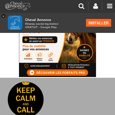
×
Cheval Annonce
INSTALLER
Réseau social équitation
GRATUIT - Google Play