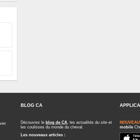
BLOG CA
APPLICA
Découvrez le
blog de CA
, les actualités du site et
NOUVEAU
vec
les coulisses du monde du cheval.
mobile
Che
Les nouveaux articles :