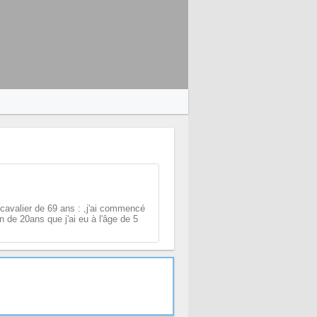
 cavalier de 69 ans : ,j'ai commencé
n de 20ans que j'ai eu à l'âge de 5