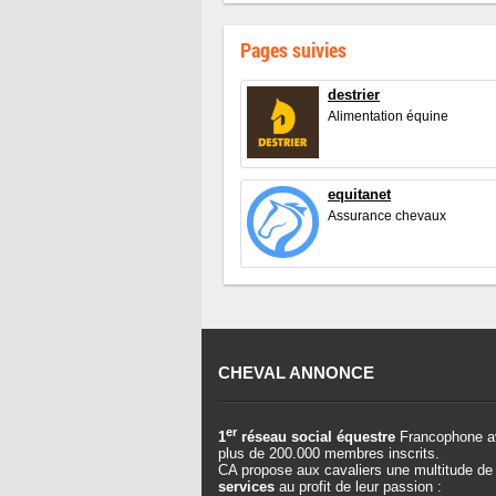
Pages suivies
destrier
Alimentation équine
equitanet
Assurance chevaux
CHEVAL ANNONCE
er
1
réseau social équestre
Francophone a
plus de 200.000 membres inscrits.
CA propose aux cavaliers une multitude de
services
au profit de leur passion :