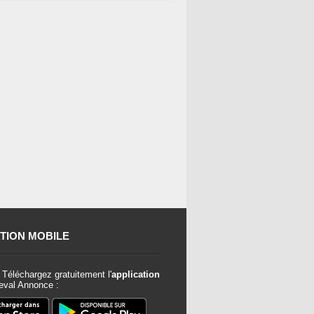
TION MOBILE
Téléchargez gratuitement l'
application
val Annonce :